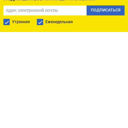
работали с Чубайсом еще в энергомонополии
ПОДПИСАТЬСЯ
РАО ЕЭС — Юрий Удальцов, Владимир Аветисян,
Дмитрий Пимкин, Андрей Кушнарев, Яков
Утренняя
Еженедельная
Уринсон, Андрей Трапезников, Олег Киселев,
Андрей Малышев и Сергей Калюжный.
В «Роснано» утверждают, что инвестированные
средства не были возвращены из-за
недобросовестных и неразумных действий лиц,
принимавших решения по этому проекту.
Проект Crocus был одобрен в 2011 году
и предполагал создание в России производства
оперативной памяти MRAM, уникального для
отечественной микроэлектроники. Совместное
предприятие «Крокус наноэлектроника»,