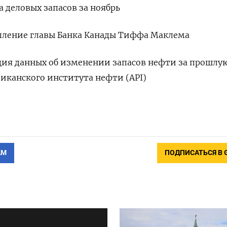
а деловых запасов за ноябрь
тупление главы Банка Канады Тиффа Маклема
ация данных об изменении запасов нефти за прошлу
иканского института нефти (API)
АМ
ПОДПИСАТЬСЯ В 