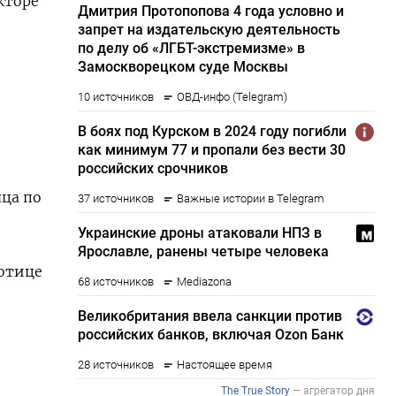
кторе
яца по
ботице