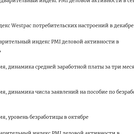
предварительный индекс PMI деловой активности в се
ндекс Westpac потребительских настроений в декабре
дварительный индекс PMI деловой активности в
ь
ния, динамика средней заработной платы за три мес
ния, динамика числа заявлений на пособие по безра
ия, уровень безработицы в октябре
дварительный индекс PMI деловой активности в