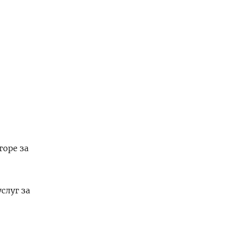
торе за
слуг за