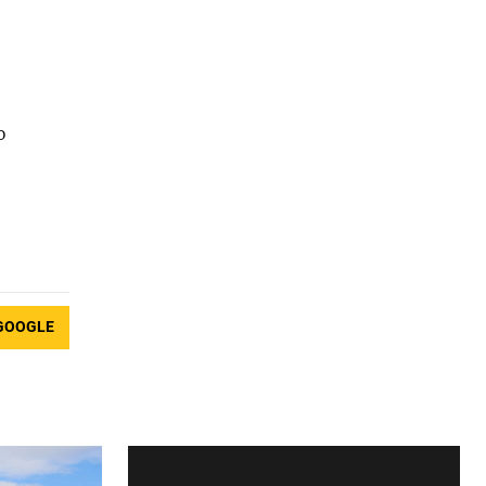
ю
GOOGLE