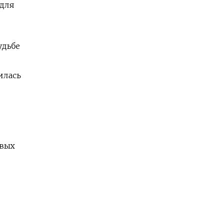
для
удьбе
илась
овых