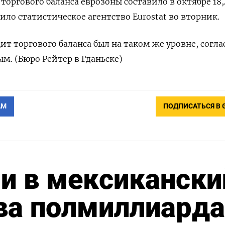
торгового баланса еврозоны составило в октябре 18,
ило статистическое агентство Eurostat во вторник.
т торгового баланса был на таком же уровне, согла
. (Бюро Рейтер в Гданьске)
АМ
ПОДПИСАТЬСЯ В 
и в мексикански
ва полмиллиарда