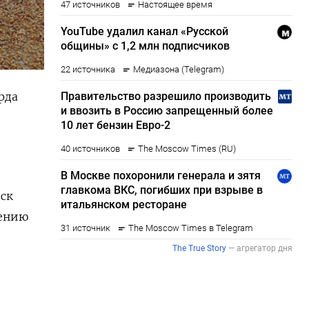
рда
иск
нению