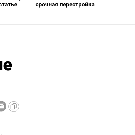
статье
срочная перестройка
не