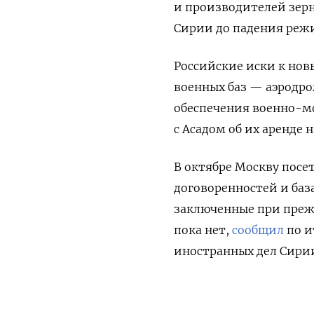
и производителей зер
Сирии до падения режи
Российские иски к нов
военных баз — аэродр
обеспечения военно-мо
с Асадом об их аренде н
В октябре Москву посе
договоренностей и база
заключенные при преж
пока нет,
сообщил
по и
иностранных дел Сири