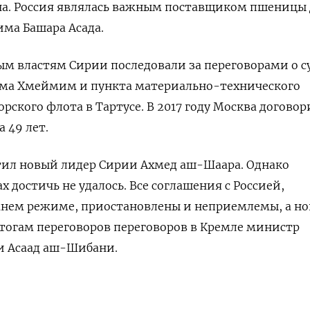
на. Россия являлась важным поставщиком пшеницы 
ма Башара Асада.
ым властям Сирии последовали за переговорами о с
ома Хмеймим и пункта материально-технического
рского флота в Тартусе. В 2017 году Москва договор
а 49 лет.
тил новый лидер Сирии Ахмед аш-Шаара. Однако
х достичь не удалось. Все соглашения с Россией,
нем режиме, приостановлены и неприемлемы, а н
тогам переговоров переговоров в Кремле министр
и Асаад аш-Шибани.