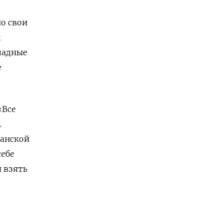
но свои
м
падные
е
«Все
.
канской
себе
 взять