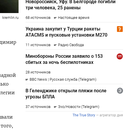
kremlin.ru
адимир
падной
лько
ллегии
ывали
того,