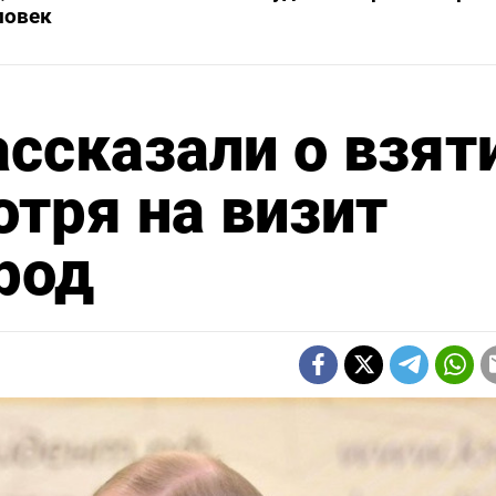
ловек
ассказали о взят
отря на визит
ород