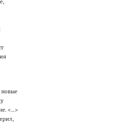
е,
х
ыт
ния
 новые
ду
не. <…>
ерил,