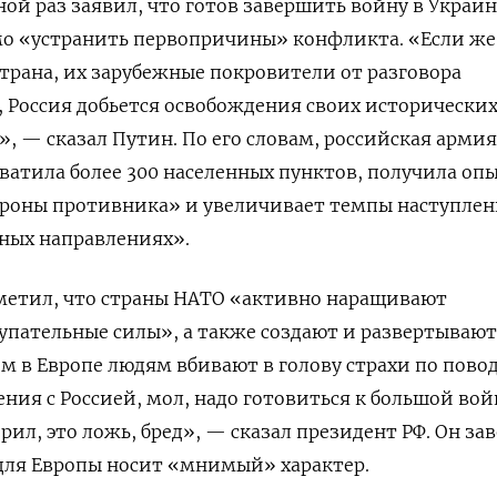
ой раз заявил, что готов завершить войну в Украин
мо «устранить первопричины» конфликта. «Если же
рана, их зарубежные покровители от разговора
, Россия добьется освобождения своих исторически
, — сказал Путин. По его словам, российская армия
хватила более 300 населенных пунктов, получила оп
ороны противника» и увеличивает темпы наступле
ных направлениях».
тметил, что страны НАТО «активно наращивают
упательные силы», а также создают и развертывают
м в Европе людям вбивают в голову страхи по пово
ния с Россией, мол, надо готовиться к большой вой
ил, это ложь, бред», — сказал президент РФ. Он зав
 для Европы носит «мнимый» характер.