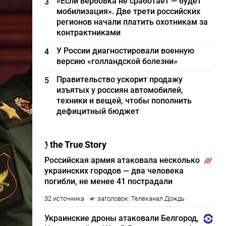
«Если вербовка не сработает — будет
3
мобилизация». Две трети российских
регионов начали платить охотникам за
контрактниками
У России диагностировали военную
4
версию «голландской болезни»
Правительство ускорит продажу
5
изъятых у россиян автомобилей,
техники и вещей, чтобы пополнить
дефицитный бюджет