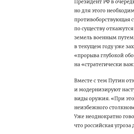
Президент РФ в очередн
но для этого необходи
противоборствующая ст
по существу откажутся
земель военным путем»
в текущем году уже за
«прорыва глубокой об
на «стратегически важ
Вместе с тем Путин о
и модернизируют наст
виды оружия. «При это
неизбежного столкнове
Уже неоднократно говор
что российская угроза