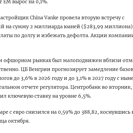
 ЕМ вырос на 0,1%.
стройщик China Vanke провела вторую встречу с
й на сумму 2 миллиарда юаней ($283,99 миллиона)
латы по долгу и избежать дефолта. Акции компани
и офшорном рынках был малоподвижен вблизи отм
тственно. ЦБ Венгрии прогнозирует замедление базо
гов до 3,6% в 2026 году и до 3,1% в 2027 году с ны
тальном отчете регулятора. Центробанк во вторник,
ил ключевую ставку на уровне 6,5%.
ре с евро снизился на 0,59% до 388,82, коснувшись 
ца октября.