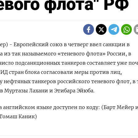
евого флота" РФ
ер) - Европейский союз в четверг ввел санкции в
а из так называемого «теневого флота» России, в
 число подсанкционных танкеров составляет уже поч
ИД стран блока согласовали меры против лиц,
 нефтяных танкеров российского теневого флот, в
в Муртазы Лахани и Этибара Эйюба.
 английском языке доступен по коду: (Барт Мейер 
 Томаш Каник)