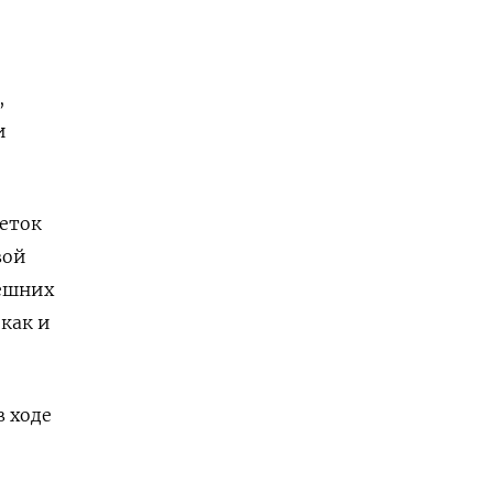
,
и
еток
вой
нешних
 как и
в ходе