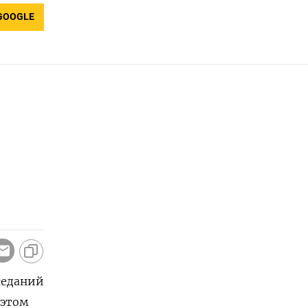
GOOGLE
аседаний
 этом