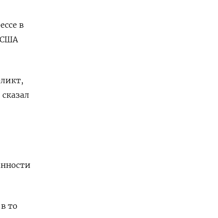
ессе в
 США
фликт,
 сказал
анности
в то