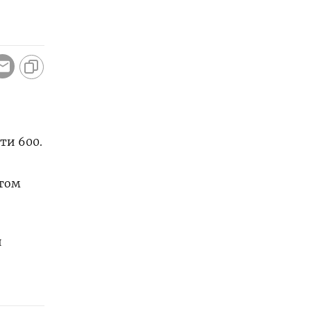
ти 600.
 том
и