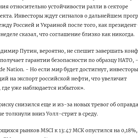
ния относительно устойчивости ралли в секторе
екта. Инвесторы ждут сигналов о дальнейшем прогр
жду Россией и Украиной после того, как президент
неделе сказал, что соглашение близко как никогда.
адимир Путин, вероятно, не спешит завершать кон
получает гарантии безопасности по образцу НАТО, -
e Nation. - Но если мир будет достигнут, инвесторы
ий на экспорт российской нефти, что увеличит
 где уже наблюдается избыток».
риску снизился еще и из-за новых тревог об оправд
е толкнули вниз Уолл-стрит в среду.
щихся рынков MSCI к 13:47 МСК опустился на 0,18%, 