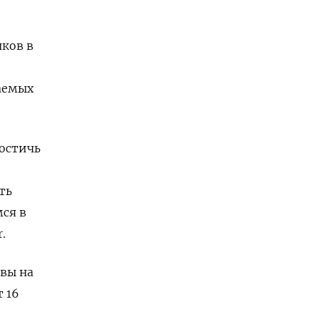
нков в
аемых
достичь
ть
ся в
.
квы на
 16