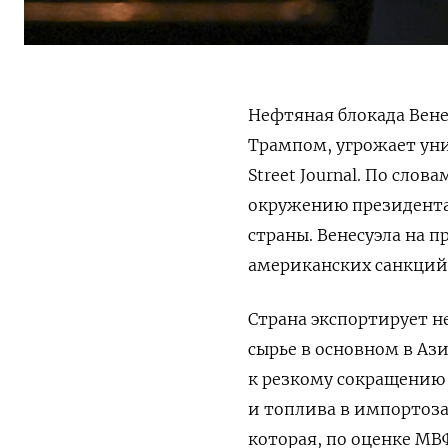
Нефтяная блокада Вен
Трампом, угрожает ун
Street Journal. По сло
окружению президента
страны. Венесуэла на 
американских санкций,
Страна экспортирует н
сырье в основном в Аз
к резкому сокращению
и топлива в импортоза
которая, по оценке МВ