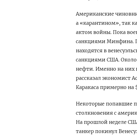
Американские чиновни
а «карантином», так к
актом войны. Пока вое
санкциями Минфина. По
находятся в венесуэль
санкциями США. Около 
нефти. Именно на них 
рассказал экономист А
Каракаса примерно на $
Некоторые попавшие п
столкновения с амери
На прошлой неделе США
танкер покинул Венесуэ