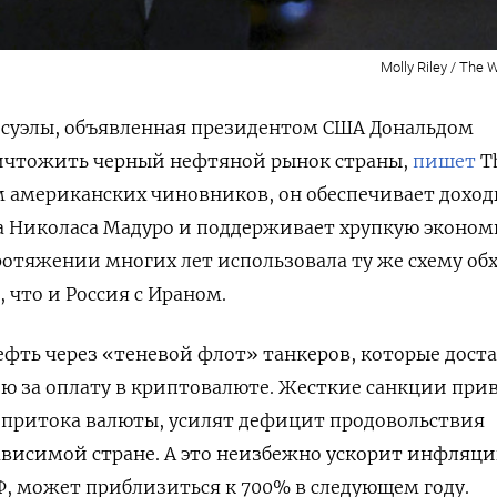
Molly Riley / The
есуэлы, объявленная президентом США Дональдом
ичтожить черный нефтяной рынок страны,
пишет
Th
вам американских чиновников, он обеспечивает дохо
 Николаса Мадуро и поддерживает хрупкую эконом
протяжении многих лет использовала ту же схему об
 что и Россия с Ираном.
ефть через «теневой флот» танкеров, которые дост
ию за оплату в криптовалюте. Жесткие санкции при
 притока валюты, усилят дефицит продовольствия
висимой стране. А это неизбежно ускорит инфляци
Ф, может приблизиться к 700% в следующем году.