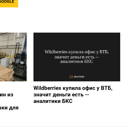
GOOGLE
Wildberries купила офис у ВТБ,
ин из
значит деньги есть --
аналитики БКС
вки для