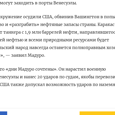
огут заходить в порты Венесуэлы.
 окружение осудили США, обвинив Вашингтон в поп
во и «разграбить» нефтяные запасы страны. Каракас
т танкера с 1,9 млн баррелей нефти, направлявшего
шей нефтью и всеми природными ресурсами будет
льский народ навсегда останется полноправным хо
в», — заявил Мадуро.
что «дни Мадуро сочтены». Он нарастил военную
Венесуэлы и нанес 20 ударов по судам, якобы перево
 США также допускал возможность ударов по назем