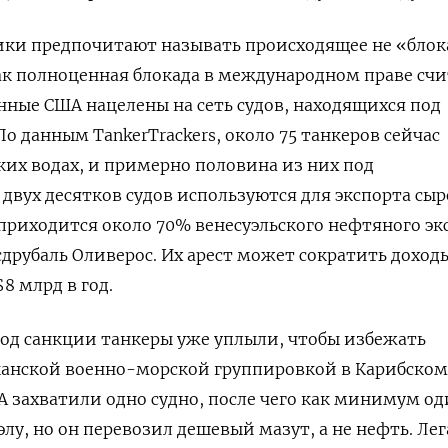
ки предпочитают называть происходящее не «блок
ак полноценная блокада в международном праве счи
нные США нацелены на сеть судов, находящихся под
 данным TankerTrackers, около 75 танкеров сейчас
ских водах, и примерно половина из них под
двух десятков судов используются для экспорта сы
приходится около 70% венесуэльского нефтяного эк
сдрубаль Оливерос. Их арест может сократить доход
8 млрд в год.
од санкции танкеры уже уплыли, чтобы избежать
канской военно-морской группировкой в Карибском
 захватили одно судно, после чего как минимум о
лу, но он перевозил дешевый мазут, а не нефть. Ле