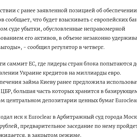
тствии с ранее заявленной позицией об обеспечении
в сообщает, что будет взыскивать с европейских ба
ом суде убытки, обусловленные неправомерной
ованием его активов, в объеме незаконно удержив
ыгоды», - сообщил регулятор в четверг.
ти саммит ЕС, где лидеры стран блока попытаются 
влении Украине кредитов на миллиарды евро.
печения займа Киеву ранее предложила использова
БР, большая часть которых хранится в базирующем
 центральном депозитарии ценных бумаг Euroclear
 подал иск к Euroclear в Арбитражный суд города Мос
 рублей, предварительное заседание по нему пройдет
 ожидается, в закрытом режиме.