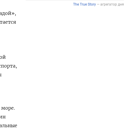
адой»,
тается
рой
спорта,
ы
 море.
дин
гальные