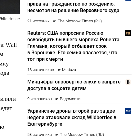
 White House
e Wall
ды
ику
хода
авляли
ведут
ю,