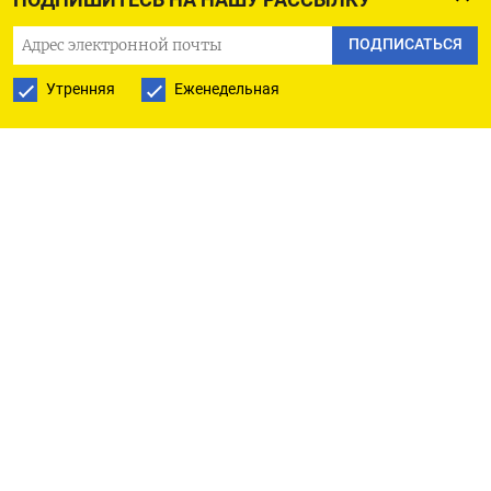
погранпереходы, в частности в Забайкальском и
Приморском краях, Амурской области и других
ПОДПИСАТЬСЯ
регионах.
Утренняя
Еженедельная
ДЕЙСТВУЮЩИЕ ОБЪЕКТЫ
* Manzhouli Far East Gas Основной канал поставок
- через погранпереход Забайкальск-
Маньчжурия, где с китайской стороны
находится терминал Manzhouli Far East Gas
мощностью перевалки 1,0 миллион тонн в год.
Его резервуарный парк хранения - 20.000
кубометров. Железнодорожная эстакада на
терминале рассчитана на погрузку-выгрузку 117
цистерн. В перспективе планируется
расширение мощности перевалки до 3,0