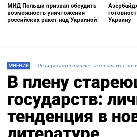
МИД Польши призвал обсудить
Азербайд
возможность уничтожения
готовност
российских ракет над Украиной
Украину
МНЕНИЯ
Позиция автора может не совпадать с поз
В плену старе
государств: ли
тенденция в но
литературе