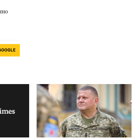
нно
GOOGLE