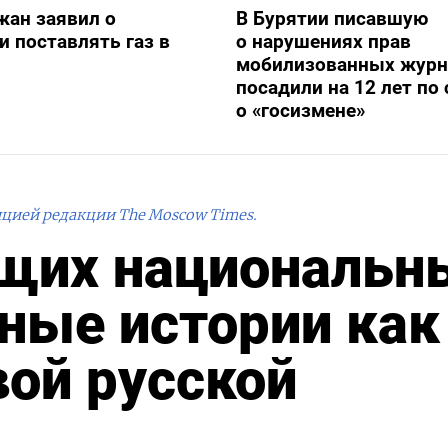
жан заявил о
В Бурятии писавшую
и поставлять газ в
о нарушениях прав
мобилизованных журн
посадили на 12 лет по 
о «госизмене»
ицией редакции The Moscow Times.
ющих национальн
чные истории как
вой русской