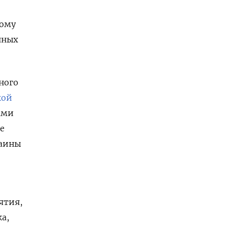
ному
нных
ного
кой
ами
е
раины
ятия,
а,