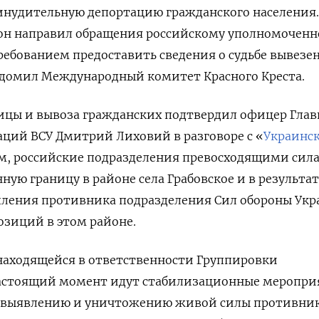
инудительную депортацию гражданского населения.
 он направил обращения российскому уполномочен
требованием предоставить сведения о судьбе вывезе
едомил Международный комитет Красного Креста.
ицы и вывоза гражданских подтвердил офицер Глав
ций ВСУ Дмитрий Лиховий в разговоре с «
Украинс
вам, российские подразделения превосходящими сил
ную границу в районе села Грабовское и в результат
пления противника подразделения Сил обороны Ук
озиций в этом районе.
находящейся в ответственности Группировки
настоящий момент идут стабилизационные меропри
 выявлению и уничтожению живой силы противник