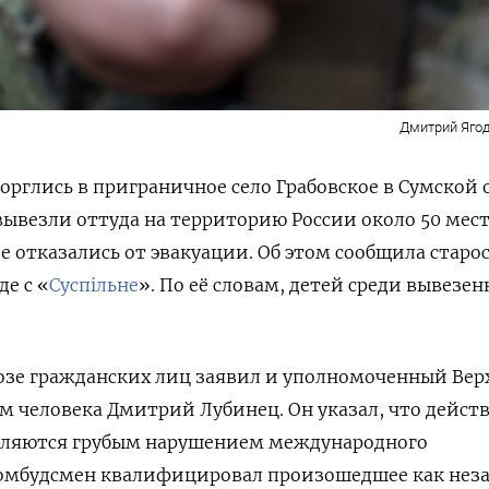
Дмитрий Ягод
орглись в приграничное село Грабовское в Сумской 
я вывезли оттуда на территорию России около 50 мес
 отказались от эвакуации. Об этом сообщила старос
де с «
Суспільне
». По её словам, детей среди вывезе
озе гражданских лиц заявил и уполномоченный Вер
м человека Дмитрий Лубинец. Он указал, что дейст
вляются грубым нарушением международного
 омбудсмен квалифицировал произошедшее как нез