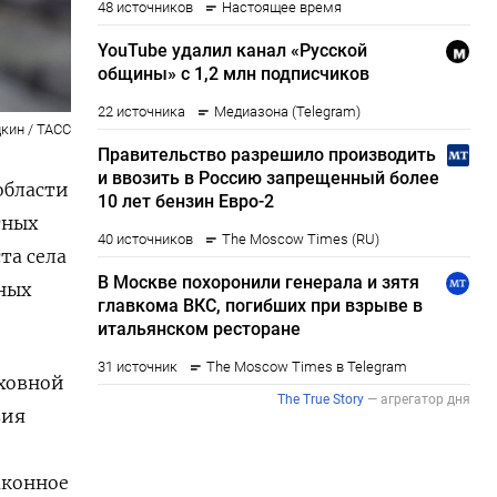
кин / ТАСС
области
тных
та села
нных
ховной
вия
аконное