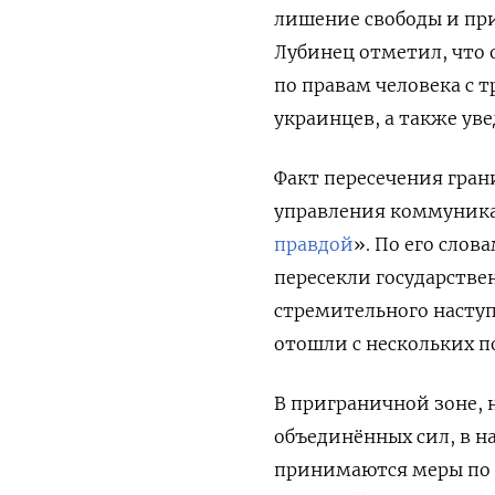
лишение свободы и пр
Лубинец отметил, что
по правам человека с 
украинцев, а также ув
Факт пересечения гран
управления коммуника
правдой
». По его сло
пересекли государствен
стремительного насту
отошли с нескольких п
В приграничной зоне, 
объединённых сил, в 
принимаются меры по