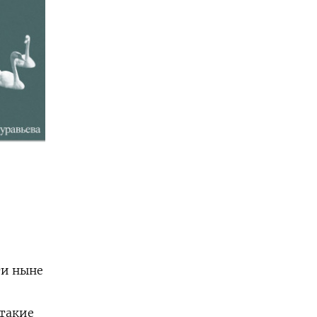
ти ныне
 такие