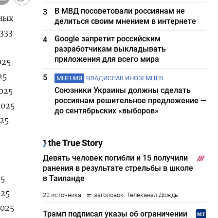
В МВД посоветовали россиянам не
3
ных
делиться своим мнением в интернете
,333
Google запретит российским
4
разработчикам выкладывать
приложения для всего мира
025
25
5
МНЕНИЯ
ВЛАДИСЛАВ ИНОЗЕМЦЕВ
Союзники Украины должны сделать
2025
россиянам решительное предложение —
2025
до сентябрьских «выборов»
025
25
025
2025