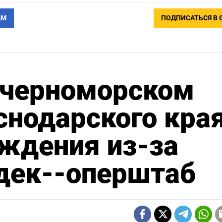
АМ
ПОДПИСАТЬСЯ В 
 черноморском
снодарского кра
ждения из-за
 дек--оперштаб