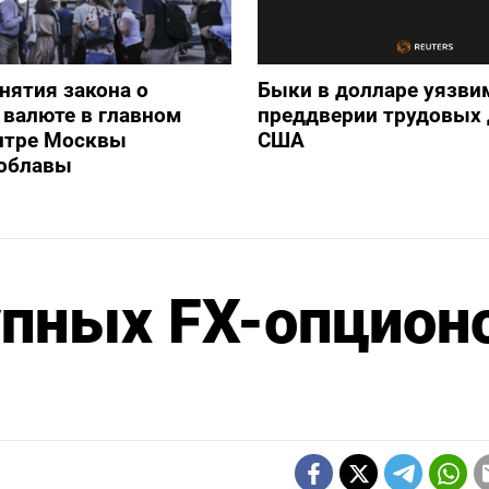
нятия закона о
Быки в долларе уязви
валюте в главном
преддверии трудовых
нтре Москвы
США
 облавы
упных FX-опцион