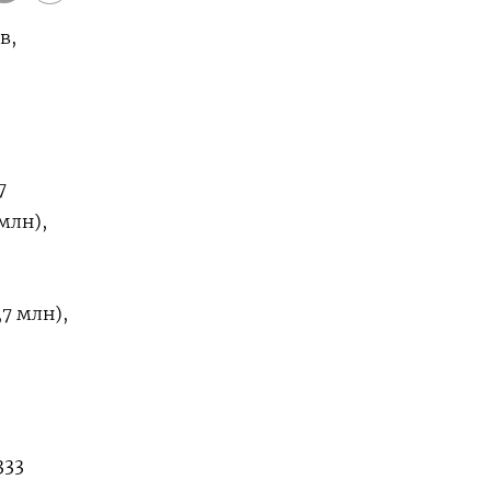
в,
7
 млн),
,7 млн),
333