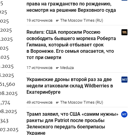
25
025
2025
.2025
9.2025
2025
2025
9.2025
8.2025
61,560
.08.2025
3,774
08.2025
,343
.07.2025