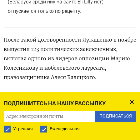
(Беларуси среди них на сайте Eli Lilly нет),
отпускается только по рецепту.
После такой договоренности Лукашенко в ноябре
выпустил 123 политических заключенных,
включая одного из лидеров оппозиции Марию
Колесникову и нобелевского лауреата,
правозащитника Алеся Бяляцкого.
Белорусский МИД связался с Госдепартаментом
ПОДПИШИТЕСЬ НА НАШУ РАССЫЛКУ
по каналу, который обычно используется для
урегулирования военных конфликтов, сразу
ПОДПИСАТЬСЯ
после инаугурации Трампа, рассказывает WSJ. Из
Утренняя
Еженедельная
Минска сообщили, что надеются на потепление