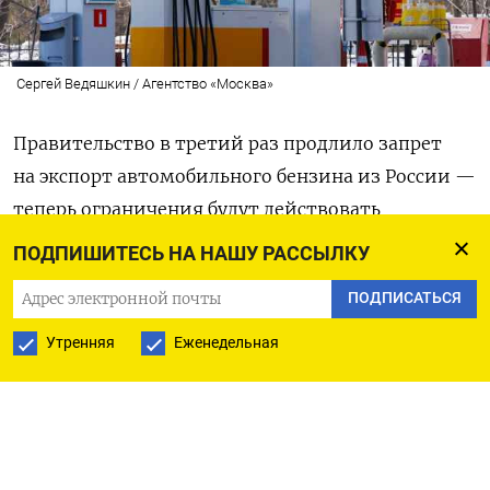
Сергей Ведяшкин / Агентство «Москва»
Правительство в третий раз продлило запрет
на экспорт автомобильного бензина из России —
теперь ограничения будут действовать
до 28 февраля 2026 года включительно. Об этом
ПОДПИШИТЕСЬ НА НАШУ РАССЫЛКУ
сообщила пресс-служба кабинета министров,
ПОДПИСАТЬСЯ
отметив, что мера направлена на поддержание
стабильной ситуации на внутреннем топливном
Утренняя
Еженедельная
рынке.
В опубликованном сообщении говорится, что
соответствующее постановление