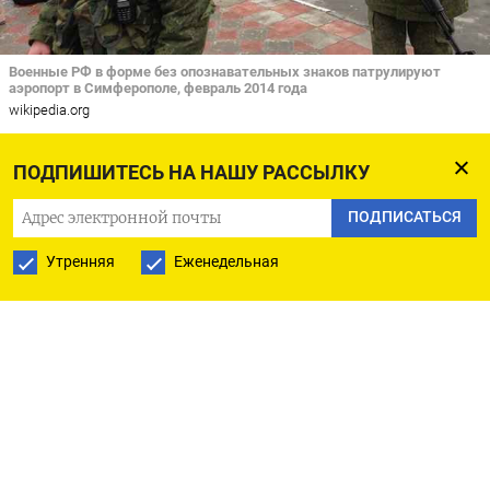
Военные РФ в форме без опознавательных знаков патрулируют
аэропорт в Симферополе, февраль 2014 года
wikipedia.org
Россия в 2026 году собирается бороться
ПОДПИШИТЕСЬ НА НАШУ РАССЫЛКУ
с «неоколониализмом» и защищать
ПОДПИСАТЬСЯ
русскоговорящих людей, «где бы они
Утренняя
Еженедельная
ни находились», заявил замглавы МИД
РФ Сергей Рябков. По его словам, ключевой
задачей внешней политики страны станет
укрепление ее безопасности «во всех смыслах».
«Невзирая на расстояния, которые отделяют
Россию от тех или иных стран, углубление