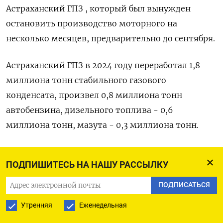
Астраханский ГПЗ , который был вынужден
остановить производство моторного на
несколько месяцев, предварительно до сентября.
Астраханский ГПЗ в 2024 году переработал 1,8
миллиона тонн стабильного газового
конденсата, произвел 0,8 миллиона тонн
автобензина, дизельного топлива - 0,6
миллиона тонн, мазута - 0,3 миллиона тонн.
ОРСКНЕФТЕОРГСИНТЕЗ
ПОДПИШИТЕСЬ НА НАШУ РАССЫЛКУ
- НПЗ Орскнефтеоргсинтез компании
ПОДПИСАТЬСЯ
Фортеинвест полностью остановил переработку
Утренняя
Еженедельная
нефтяного сырья 10 ноября ориентировочно на