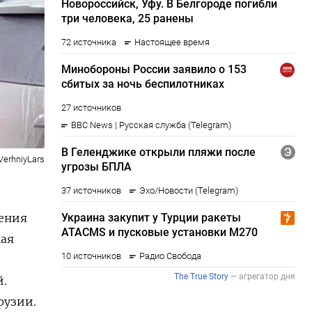
VerhniyLars
дения
кая
й.
рузии.