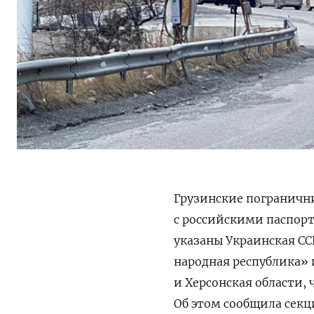
Грузинские погранични
с российскими паспорт
указаны Украинская С
народная республика» 
и Херсонская области,
Об этом сообщила секц