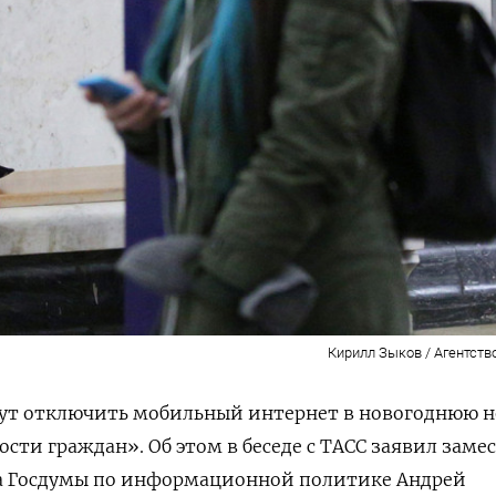
Кирилл Зыков / Агентств
гут отключить мобильный интернет в новогоднюю 
сти граждан». Об этом в беседе с ТАСС заявил заме
а Госдумы по информационной политике Андрей