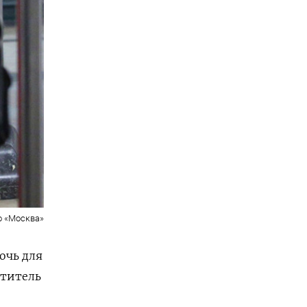
о «Москва»
ночь
для
ститель