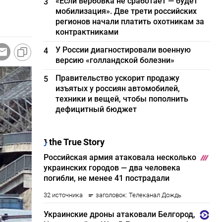
«Если вербовка не сработает — будет
3
мобилизация». Две трети российских
регионов начали платить охотникам за
контрактниками
У России диагностировали военную
4
версию «голландской болезни»
Правительство ускорит продажу
5
изъятых у россиян автомобилей,
техники и вещей, чтобы пополнить
дефицитный бюджет