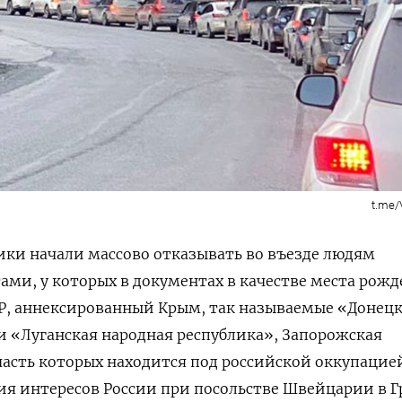
t.me/
ки начали массово отказывать во въезде людям
ами, у которых в документах в качестве места рож
СР, аннексированный Крым, так называемые «Донец
и «Луганская народная республика», Запорожская
 часть которых находится под российской оккупацие
ия интересов России при посольстве Швейцарии в Г