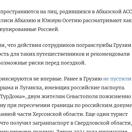
пространяются на лиц, родившихся в Абхазской АС
илиси Абхазию и Южную Осетию рассматривают как
ккупированные Россией.
и, что действия сотрудников погранслужбы Грузии
ость для таких путешественников и рекомендовали
возможные риски перед поездкой.
иксируются не впервые. Ранее в Грузию
не пустили
рыма и Луганска, имеющих российские паспорта.
 «ТурДома», двум жителям Севастополя пожизненно
ану при пересечении границы по российским докум
нной части Херсонской области. Еще один турист
 что получил загранпаспорт в Свердловской области
ему пересечь границу. Летом 2024 года грузинские