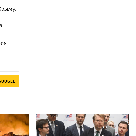
Крыму.
а
008
GOOGLE