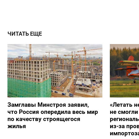
ЧИТАТЬ ЕЩЕ
Замглавы Минстроя заявил,
«Летать н
что Россия опередила весь мир
не смогли
по качеству строящегося
регионал
жилья
из-за про
импортоз