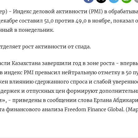
ер) - Индекс деловой активности (PMI) ⁠в обрабаты
екабре составил 51,0 ⁠против 49,​0 в ⁠ноябре, показал 
анный в понедельник.
отделяет рост активности ‌от спада.
ли ​Казахстана завершили год в зоне роста - впервы
в ‍индекс PMI превысил нейтральную отметку ‌в 50 п
жен влиянию сдержанного спроса и слабой уверенно
издержек ‍и ‍отпускных цен формируют дополнитель
, - ‍приведены в сообщении слова Ерлана Абдикар
 финансового ⁠анализа Freedom Finance Global. (Ма