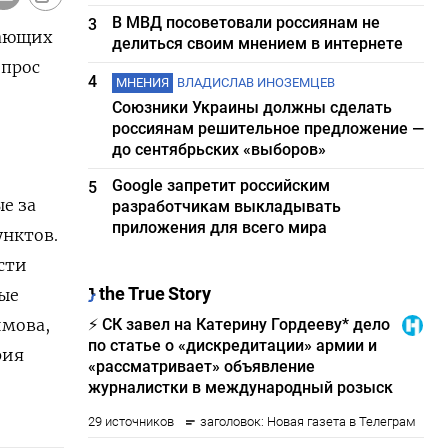
В МВД посоветовали россиянам не
3
вающих
делиться своим мнением в интернете
опрос
4
МНЕНИЯ
ВЛАДИСЛАВ ИНОЗЕМЦЕВ
Союзники Украины должны сделать
россиянам решительное предложение —
до сентябрьских «выборов»
Google запретит российским
5
е за
разработчикам выкладывать
приложения для всего мира
унктов.
сти
ные
имова,
рия