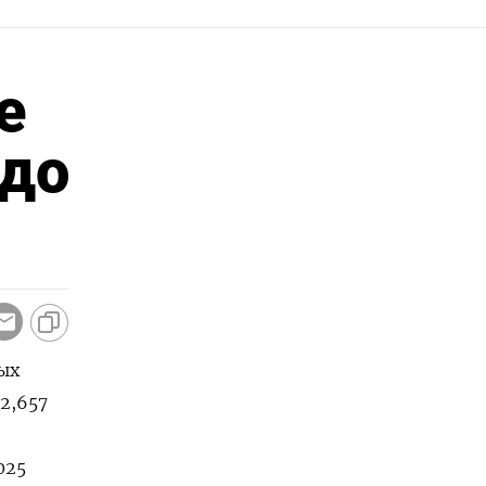
е
 до
ых
​2,657
025