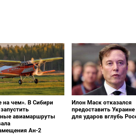
е на чем». В Сибири
Илон Маск отказался
 запустить
предоставить Украине S
ьные авиамаршруты
для ударов вглубь Рос
вала
амещения Ан-2