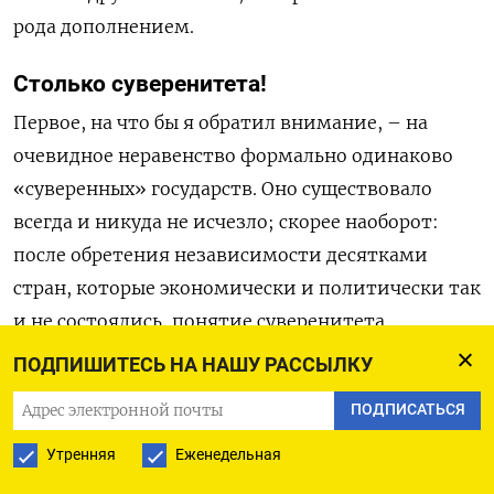
рода дополнением.
Столько суверенитета!
Первое, на что бы я обратил внимание, – на
очевидное неравенство формально одинаково
«суверенных» государств. Оно существовало
всегда и никуда не исчезло; скорее наоборот:
после обретения независимости десятками
стран, которые экономически и политически так
и не состоялись, понятие суверенитета
радикально девальвировалось. Не будучи в силах
ПОДПИШИТЕСЬ НА НАШУ РАССЫЛКУ
добиться реально равного положения на
ПОДПИСАТЬСЯ
мировой арене, многие государства «сорвались»
в диктатуру и террор против собственного
Утренняя
Еженедельная
населения, а некоторые и в откровенную