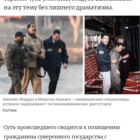
на эту тему без лишнего драматизма.
Николас Мадуро и Мануэль Норьега – американские спецназовцы
успешно задерживают латиноамериканских диктаторов
Коллаж
Суть происшедшего сводится к похищению
гражданина суверенного государства с