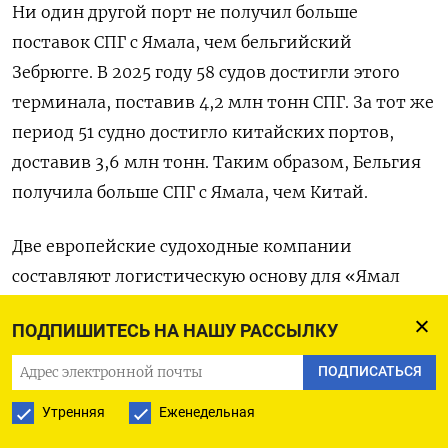
Ни один другой порт не получил больше
поставок СПГ с Ямала, чем
бельгийский
Зебрюгге. В 2025 году 58 судов достигли
этого
терминала, поставив 4,2 млн тонн СПГ. За тот же
период 51 судно достигло китайских портов,
доставив 3,6 млн тонн
. Таким образом,
Бельгия
получила больше СПГ с Ямала, чем Китай.
Д
ве европейские судоходные компании
составляют логистическую основу для «Ямал
СПГ»: британская Seapeak перевезла 37,3% СПГ с
ПОДПИШИТЕСЬ НА НАШУ РАССЫЛКУ
Ямала на своих судах, а греческая Dynagas — еще
34,3%. Одиннадцать из четырнадцати танкеров
ПОДПИСАТЬСЯ
типа
Arc7, доступных для Ямала, принадлежат
Утренняя
Еженедельная
этим двум компаниям. Вместе эти две