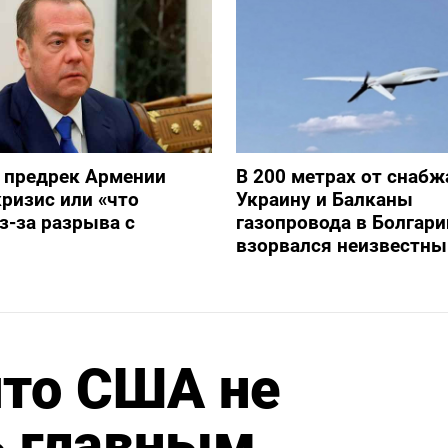
 предрек Армении
В 200 метрах от снаб
ризис или «что
Украину и Балканы
з-за разрыва с
газопровода в Болгари
взорвался неизвестны
что США не
 главным