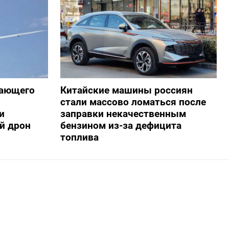
жающего
Китайские машины россиян
стали массово ломаться после
и
заправки некачественным
й дрон
бензином из-за дефицита
топлива