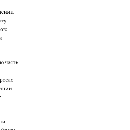
ащении
нту
вою
и
ю часть
еросло
лации
т
бли