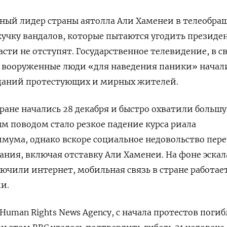
овный лидер страны аятолла Али Хаменеи в телеобр
кучку вандалов, которые пытаются угодить президе
асти не отступят. Государственное телевидение, в с
то вооруженные люди
«для наведения паники» начал
зданий протестующих и мирных жителей.
ране начались 28 декабря и быстро охватили большу
м поводом стало резкое падение курса риала
мума, однако вскоре социальное недовольство пер
ания, включая отставку Али Хаменеи. На фоне эска
ючили интернет, мобильная связь в стране работае
и.
uman Rights News Agency, с начала протестов поги