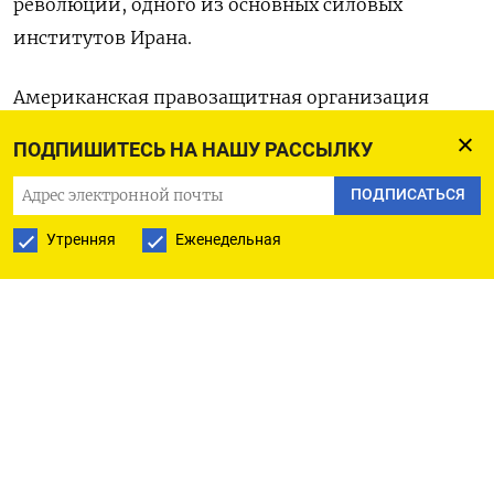
революции, одного из основных силовых
институтов ‌Ирана.
Американская правозащитная организация
сообщила, что
ПОДПИШИТЕСЬ НА НАШУ РАССЫЛКУ
за ‍две недели антиправительственных
ПОДПИСАТЬСЯ
протестов,
Утренняя
Еженедельная
по данным ‌активистов
Массовые выступления, начавшиеся 28 декабря
как ​протест против стремительного повышения
цен, переросли в демонстрации против режима
аятолл, правящих Ираном Исламской
⁠революции 1979 года.