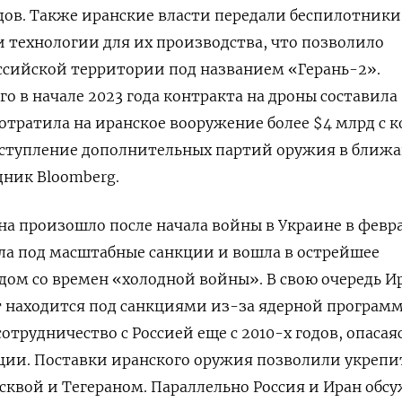
ов. Также иранские власти передали беспилотники
и технологии для их производства, что позволило
ссийской территории под названием «Герань-2».
 в начале 2023 года контракта на дроны составила 
потратила на иранское вооружение более $4 млрд с 
поступление дополнительных партий оружия в ближ
дник Bloomberg.
а произошло после начала войны в Украине в февр
ала под масштабные санкции и вошла в острейшее
дом со времен «холодной войны». В свою очередь И
т находится под санкциями из-за ядерной програм
трудничество с Россией еще с 2010-х годов, опасая
ии. Поставки иранского оружия позволили укрепи
квой и Тегераном. Параллельно Россия и Иран обс