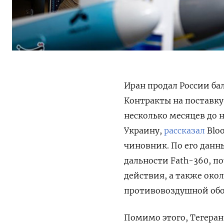
Иран продал России ба
Контракты на поставку
несколько месяцев до
Украину,
рассказал
Blo
чиновник. По его данн
дальности Fath-360, п
действия, а также око
противовоздушной обо
Помимо этого, Тегера