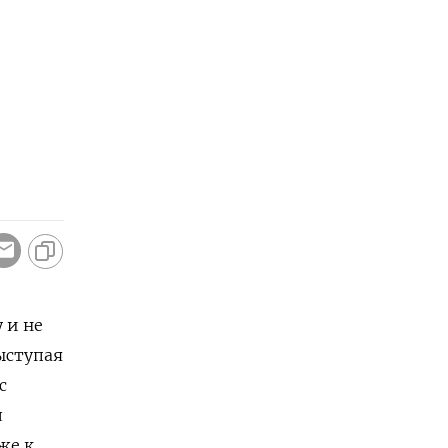
 и не
ыступая
с
л
же к