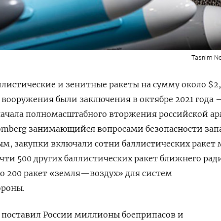
Tasnim N
ллистические и зенитные ракеты на сумму около $2,
 вооружения были заключения в октябре 2021 года 
 начала полномасштабного вторжения российской а
omberg
занимающийся вопросами безопасности за
ым, закупки включали сотни баллистических ракет
очти 500 других баллистических ракет ближнего рад
ло 200 ракет «земля—воздух» для систем
роны.
н поставил России миллионы боеприпасов и