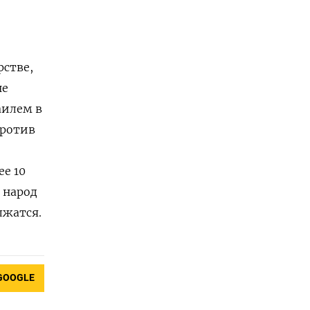
рстве,
не
аилем в
против
е 10
 народ
лжатся.
GOOGLE