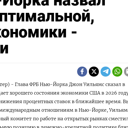
птимальной,
ономики -
и
тер) - Глава ФРБ Нью-Йорка Джон Уильямс сказал в
дает хорошего состояния экономики США в 2026 году
нижения процентных ставок в ⁠ближайшее время. В
о ⁠международным отношениям в Нью-Йорке, Уильям
ьный комитет по работе на открытых рынках смести
льную позицию в денежно-кредитной политике ‍бли