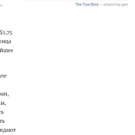
-
$1,75
конца
айшее
але
ран,
мы,
сь
ть
уждают