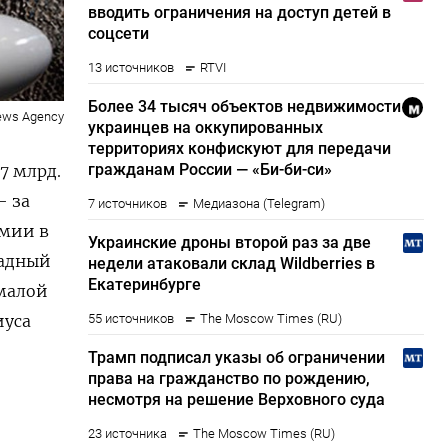
ews Agency
7 млрд.
— за
рмии в
падный
 малой
иуса