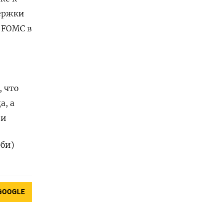
держки
 FOMC в
, что
а, а
ии
рби)
GOOGLE