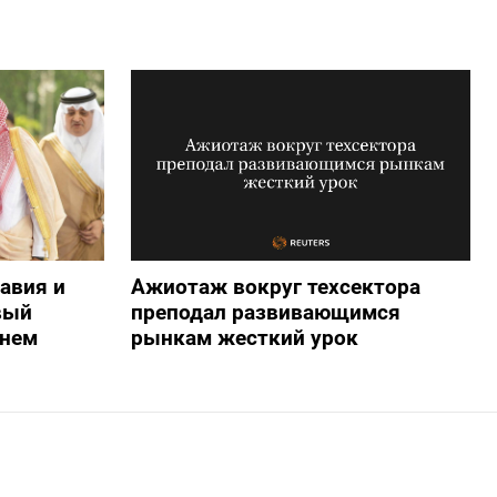
авия и
Ажиотаж вокруг техсектора
вый
преподал развивающимся
жнем
рынкам жесткий урок