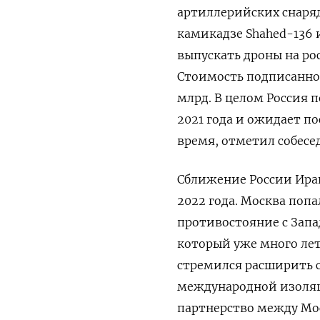
артиллерийских снаряд
камикадзе Shahed-136 
выпускать дроны на ро
Стоимость подписанного
млрд. В целом Россия 
2021 года и ожидает 
время, отметил собесе
Сближение России Иран
2022 года. Москва поп
противостояние с Запа
который уже много ле
стремился расширить со
международной изоляц
партнерство между Мос