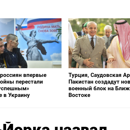
 россиян впервые
Турция, Саудовская Ар
войны перестали
Пакистан создадут но
«успешным»
военный блок на Бли
 в Украину
Востоке
-Йорка назвал