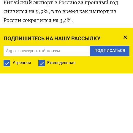
Китайский ‌экспорт в Россию за прошлый год
снизился на 9,9%, в то время как импорт из
России сократился на 3,4%.
Опубликованная статистика ‍включает ‍только
ПОДПИШИТЕСЬ НА НАШУ РАССЫЛКУ
общие цифры - подробная разбивка по статьям
ПОДПИСАТЬСЯ
будет ‍опубликована позднее.
Утренняя
Еженедельная
($1 = 6,9751 китайского юаня)
Оригинал сообщения на английском языке
⁠доступен по коду:
(Бюро Рейтер в Пекине)