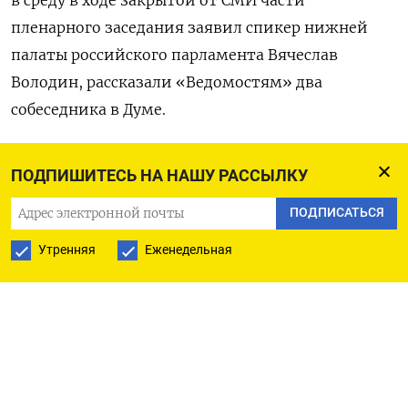
пленарного заседания заявил спикер нижней
палаты российского парламента Вячеслав
Володин, рассказали «Ведомостям» два
собеседника в Думе.
«Надо находить возможность обсуждать самые
ПОДПИШИТЕСЬ НА НАШУ РАССЫЛКУ
острые темы и где-то неприятные, понимая, что
это необходимо. И делать это в таком [закрытом]
ПОДПИСАТЬСЯ
формате — если мы хотим добиться решения,
Утренняя
Еженедельная
а не других каких-то результатов», —
сказал
,
со слов источников, Володин. Он добавил, что
парламентариям следует вносить свои
инициативы в виде законопроектов лишь после
такого непубличного обсуждения.