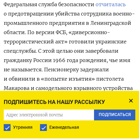
Федеральная служба безопасности
отчиталась
о предотвращении убийства сотрудника военно-
промышленного предприятия в Ленинградской
области. По версии ФСБ,
«диверсионно-
террористический акт» готовили украинские
спецслужбы. С этой целью они завербовали
гражданку России 1966 года рождения, чье имя
не называется. Пенсионерку задержали
и обвинили в «попытке изъятия» пистолета
Макарова и самодельного взрывного устройства
на основе пластита из тайника на территории
ПОДПИШИТЕСЬ НА НАШУ РАССЫЛКУ
Смоленской области. Это оружие женщина
ПОДПИСАТЬСЯ
собиралась использовать для совершения
преступления, утверждает ФСБ.
Утренняя
Еженедельная