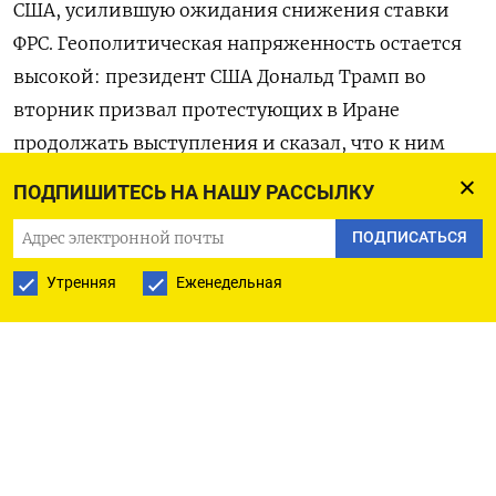
США, усилившую ожидания снижения ставки
ФРС. Геополитическая напряженность остается
высокой: президент США Дональд Трамп во
вторник ⁠призвал протестующих в Иране ​
продолжать выступления и сказал, что ⁠к ним
придет поддержка. Также Соединенные Штаты
ПОДПИШИТЕСЬ НА НАШУ РАССЫЛКУ
во вторник призвали своих граждан
ПОДПИСАТЬСЯ
незамедлительно ⁠покинуть Иран.
Утренняя
Еженедельная
Индекс акций развивающихся рынков MSCI к
13:25 МСК поднялся ‌на%, ранее в ходе сессии
обновив рекордный максимум ‍второй день
подряд.
« прибыльности», - сказал Джефф Ю из ‌BNY.