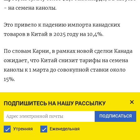
- на семена канолы.
Это привело к падению импорта канадских
товаров в ‌Китай в 2025 году на 10,4%.
По словам Карни, в рамках новой сделки Канада
ожидает, что Китай снизит тарифы на семена
канолы к 1 марта до совокупной ставки около
15%.
«Это изменение представляет собой
ПОДПИШИТЕСЬ НА НАШУ РАССЫЛКУ
значительное снижение по сравнению с
текущим совокупным уровнем тарифов в 84%»,
ПОДПИСАТЬСЯ
- сказал он, добавив, что Китай является рынком
Утренняя
Еженедельная
сбыта ‍семян канолы для Канады на ‍сумму $4