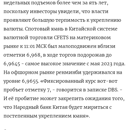
недельных подъемов более чем за ять лет,
поскольку инвесторы увидели, что власти
проявляют большую терпимость к укреплению
валюты. Спотовый ⁠юань в Китайской ​системе
валютной торговли CFETS ⁠на материковом
рынке к 11:01 МСК был малоподвижен вблизи
отметки​ ⁠6,968​, в ходе торгов подорожав до
6,9645 - ‌самое высокое значение с мая 2023 года.
На ‍офшорном рынке ренминби удерживался на
уровне 6,9655. «‌Фиксированный курс вот-вот
пробъет отметку 7, - ​говорится в записке DBS. -
И её пробитие может закрепить ожидания того,
что Народный банк Китая будет ⁠мириться с
постепенным укреплением юаня».