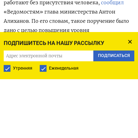
работают без присутствия человека,
сообщил
«Ведомостям» глава министерства Антон
Алиханов. По его словам, такое поручение было
дано с целью повышения уровня
технологического суверенитета и
ПОДПИШИТЕСЬ НА НАШУ РАССЫЛКУ
производительности труда. «У каждой
ПОДПИСАТЬСЯ
корпорации есть планы по повышению
производительности труда, и это один из
Утренняя
Еженедельная
магистральных элементов», — уточнил
Алиханов.
Гендиректор «Ростеха» Сергей Чемезов заявил
изданию, что в госкорпорации стремятся
«роботизировать максимально» производство.
На данный момент «темные цеха» есть на