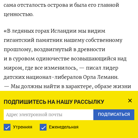
сама отсталость острова и была его главной
ценностью.
«В ледяных горах Исландии мы видим
гигантский памятник нашему собственному
прошлому, воздвигнутый в древности
и в суровом одиночестве возвышающийся над
миром, где все изменилось, — писал лидер
датских национал-либералов Орла Леманн.
— Мы должны найти в характере, образе жизни
и обычаях исландцев следы нашей собственной
ПОДПИШИТЕСЬ НА НАШУ РАССЫЛКУ
древней физиогномики, которую тщетно искать
в безжизненных анналах датских архивов».
ПОДПИСАТЬСЯ
Утренняя
Еженедельная
Исландский язык датские романтики считали