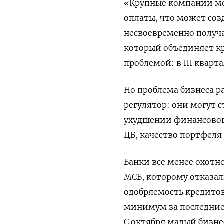
«Крупные компании мо
оплаты, что может соз
несвоевременно получа
который объединяет к
проблемой: в III
кварта
Но проблема бизнеса р
регулятор: они могут 
ухудшении финансовог
ЦБ, качество портфеля
Банки все менее охотн
МСБ, которому отказали
одобряемость кредитов 
минимум за последние 
С октября малый бизн