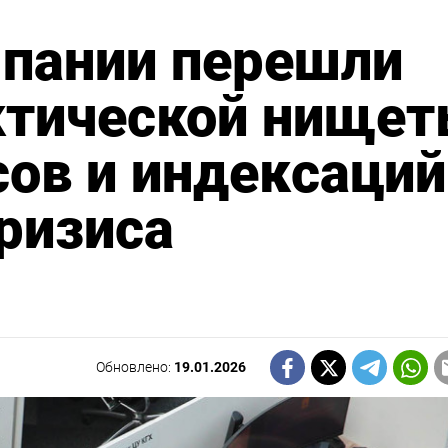
мпании перешли
ктической нище
сов и индексаций
кризиса
Обновлено:
19.01.2026