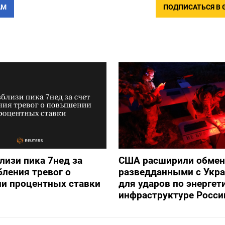
АМ
ПОДПИСАТЬСЯ В 
лизи пика 7нед за
США расширили обмен
бления тревог о
разведданными с Укр
и процентных ставки
для ударов по энергет
инфраструктуре Росси