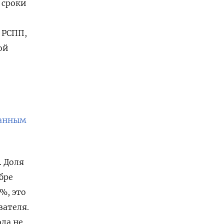
 сроки
 РСПП,
ой
анным
. Доля
бре
%, это
зателя.
да не