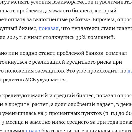
гут менять условия взаиморасчетов и увеличивать
давать проблемы для малого бизнеса, который
ет оплату за выполненные работы». Впрочем, опрос
рупный бизнес,
показал
, что неплатежи стали главн
ле 2025 г. с ними столкнулись 39% компаний.
ано или поздно станет проблемой банков, отмечал
столкнуться с реализацией кредитного риска при
о положения заемщиков. Это уже происходит: по
д
 кредитов МСБ ухудшается.
о кредитуют малый и средний бизнес, показал опрос
 в кредите, растет, а доля одобрений падает, в дека
уменьшилась на 9 процентных пунктов (п. п.) до 60
3 месяца и заметно ниже среднего за три года пока
ес получил
право
брать кредитные каникулы на полго