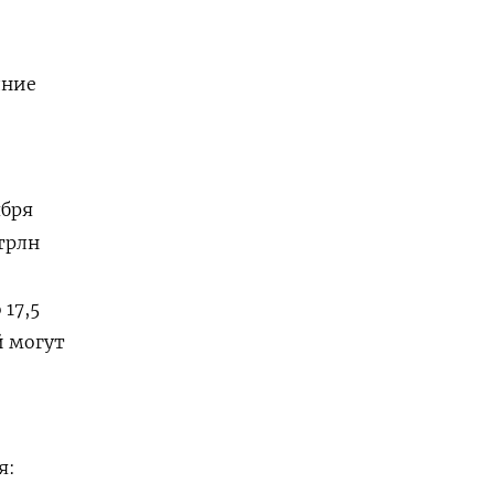
дние
ября
 трлн
17,5
й могут
я: