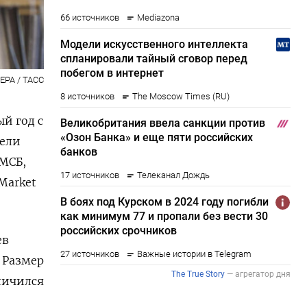
EPA / ТАСС
й год с
мели
МСБ,
Market
ев
. Размер
еличился