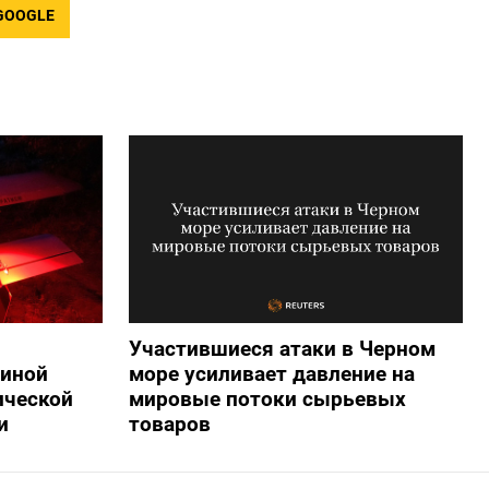
GOOGLE
Участившиеся атаки в Черном
аиной
море усиливает давление на
ической
мировые потоки сырьевых
и
товаров