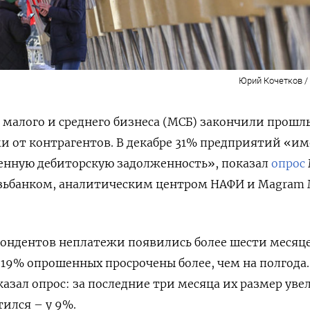
Юрий Кочетков / 
малого и среднего бизнеса (МСБ) закончили прошлы
 от контрагентов. В декабре 31% предприятий «и
енную дебиторскую задолженность», показал
опрос
ьбанком, аналитическим центром НАФИ и Magram 
спондентов неплатежи появились более шести месяц
е 19% опрошенных просрочены более, чем на полгода
казал опрос: за последние три месяца их размер ув
тился – у 9%.