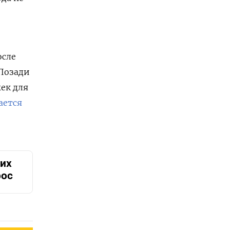
осле
 Позади
ек для
ается
их
рос