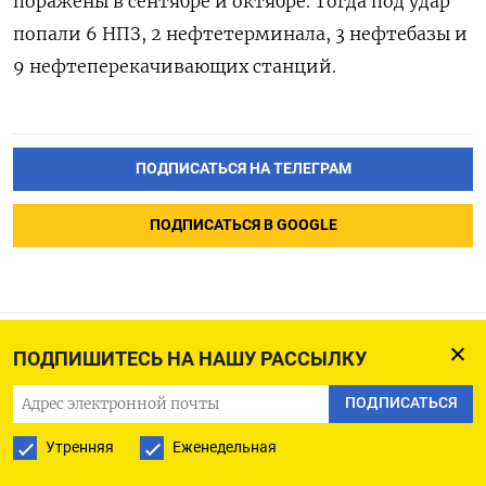
поражены в сентябре и октябре. Тогда под удар
попали 6 НПЗ, 2 нефтетерминала, 3 нефтебазы и
9 нефтеперекачивающих станций.
ПОДПИСАТЬСЯ НА ТЕЛЕГРАМ
ПОДПИСАТЬСЯ В GOOGLE
ПОДПИШИТЕСЬ НА НАШУ РАССЫЛКУ
хх-Алжир закупил на
ПОДПИСАТЬСЯ
тендере около 600.000т
пшеницы,
Утренняя
Еженедельная