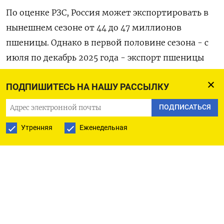
По оценке РЗС, Россия может экспортировать в
нынешнем ‌сезоне от 44 до 47 миллионов
пшеницы. ‍Однако в первой половине сезона - с
июля по ‌декабрь 2025 года - экспорт пшеницы
снизился относительно аналогичного ​периода
ПОДПИШИТЕСЬ НА НАШУ РАССЫЛКУ
прошлого сезона на 4,6 миллиона тонн до 23,9
миллиона тонн, зерна ⁠в целом - на 7,‍3 миллиона
ПОДПИСАТЬСЯ
тонн до 33,9 миллиона тонн.
Утренняя
Еженедельная
РЗС отметил ‌очень высокую конкуренцию со
стороны основных мировых экспортеров - ЕС,
Австралии, Аргентины и США, которые в
совокупности могут нарастить экспорт пшеницы
в этом сезоне на 18,4 миллиона тонн.