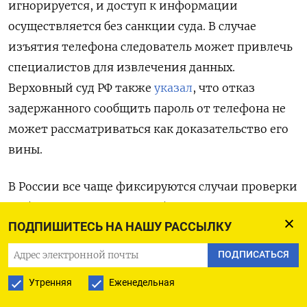
игнорируется, и доступ к информации
осуществляется без санкции суда. В случае
изъятия телефона следователь может привлечь
специалистов для извлечения данных.
Верховный суд РФ также
указал
, что отказ
задержанного сообщить пароль от телефона не
может рассматриваться как доказательство его
вины.
В России все чаще фиксируются случаи проверки
мобильных телефонов у обычных граждан — на
ПОДПИШИТЕСЬ НА НАШУ РАССЫЛКУ
улице или при пересечении границы. Согласно
постановлению правительства РФ,
ПОДПИСАТЬСЯ
регулирующему порядок пограничного
Утренняя
Еженедельная
контроля, сотрудники погранслужбы вправе