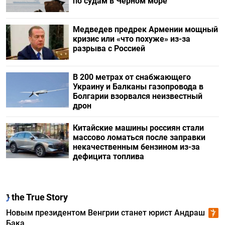
по судам в Черном море
Медведев предрек Армении мощный
кризис или «что похуже» из-за
разрыва с Россией
В 200 метрах от снабжающего
Украину и Балканы газопровода в
Болгарии взорвался неизвестный
дрон
Китайские машины россиян стали
массово ломаться после заправки
некачественным бензином из-за
дефицита топлива