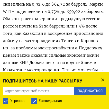
снизились на 0,92% до $64,32 за ⁠баррель, марки
WTI - подешевели ​на 0,75% до $59,92 за баррель.
Оба ⁠контракта завершили предыдущую сессию
ростом почти на $1 за баррель или 1,5% после
того, ⁠как Казахстан в воскресенье приостановил
добычу на месторождениях Тенгиз и Королев
из-за проблемы электроснабжения. ‌Поддержку
ценам также оказали сильные экономические
данные КНР. Добыча нефти на ‍крупнейшем в
Казахстане месторождении Тенгиз может быть
остановлена еще на 7-10 ‌суток после аварии,
ПОДПИШИТЕСЬ НА НАШУ РАССЫЛКУ
сообщили Рейтер три источника в отрасли.
ПОДПИСАТЬСЯ
Остановка добычи нефти на ​Тенгизе, одном из
Утренняя
Еженедельная
крупнейших нефтяных месторождений в мире, а