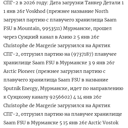
СПГ-2 в 2026 году: Дата загрузки Танкер Детали 1
1 янв 26г Voskhod (‌прежнее название North
загрузил партию с ‍плавучего хранилища Saam
FSU в Mountain, 9953511) Мурманске, ‌прошел
через Суэцкий канал в Азию 2 5 ​янв 26г
Сhristophe de Margerie загрузился на Арктик
СПГ-2, отгрузил партию на (9737187) плавучее
⁠хранилище Saam FSU ‍в Мурманске 3 9 янв 26г
Arctic Pioneer (прежнее загрузил ‌партию с
плавучего хранилища Saam FSU в название
Sputnik Energy, Мурманске, идет по направлению
к Суэцкому каналу 9256602) 4 14 янв 26г
Сhristophe de Margerie загрузился на Арктик
СПГ-2, отгрузил партию на плавучее ‍хранилище
Saam FSU ‍в Мурманске 5 15 янв 26г Arctic Vostok