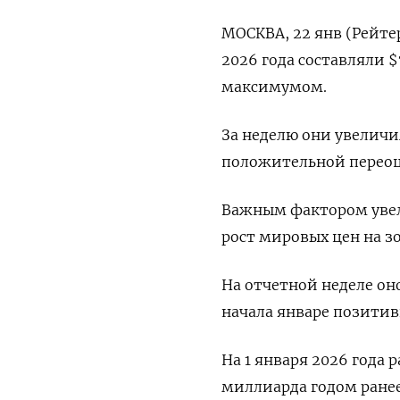
МОСКВА, 22 янв (Рейте
2026 года составляли 
максимумом.
За неделю они увеличил
положительной переоце
Важным ⁠фактором уве
рост мировых ⁠цен на з
На отчетной неделе оно
начала январе позитив
На 1 января 2026 года 
миллиарда годом ранее