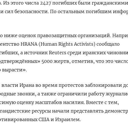
. Из этого числа 2427 погибших были гражданским
и сил безопасности. По остальным погибшим инф
о ниже оценок правозащитных организаций. Напри
ентство HRANA (Human Rights Activists) сообщало
огибших, а источник Reuters среди иранских чиновн
дтверждённых» 5000 жертв, отметив, что это числ
 вырасти».
, власти Ирана во время протестов заблокировали д
одные звонки, а также ограничили работу журнали
симую оценку масштабов насилия. Вместе с тем,
гандистские ресурсы начали представлять демонст
отивированных США и Израилем.