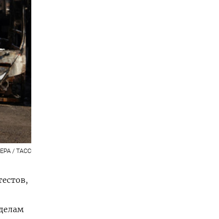
EPA / ТАСС
естов,
 делам