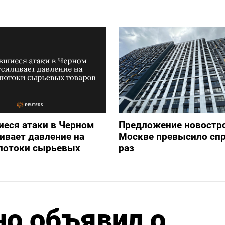
еся атаки в Черном
Предложение новостро
ивает давление на
Москве превысило спр
потоки сырьевых
раз
о объявил о