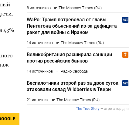
ьный
рети.
ла 43%
много
одаж
GOOGLE