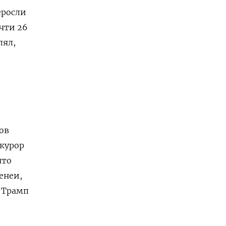
еросли
чти 26
лял,
ов
курор
что
енеи,
 Трамп