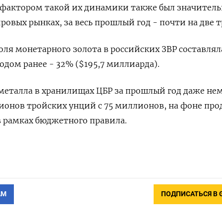
м фактором такой их динамики ‌также был значител
ровых рынках, за весь прошлый год - почти на две т
доля монетарного золота в российских ЗВР составля
годом ранее - ‍32% ($195,7 миллиарда).
еталла в хранилищах ЦБР ‍за прошлый год даже не
лионов тройских унций с 75 миллионов, на ⁠фоне пр
 рамках бюджетного правила.
АМ
ПОДПИСАТЬСЯ В 