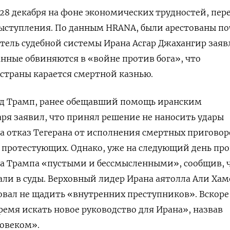
28 декабря на фоне экономических трудностей, пер
ыступления. По данным HRANA, были арестованы по
итель судебной системы Ирана
Асгар Джахангир
заяв
нные обвиняются в «войне против бога», что
 страны карается смертной казнью.
д Трамп, ранее обещавший помощь иранским
ря заявил, что принял решение не наносить удары
на отказ Тегерана от исполнения смертных приговор
 протестующих. Однако, уже на следующий день
про
а Трампа «пустыми и бессмысленными», сообщив, 
али в суды. Верховный лидер Ирана аятолла Али Хам
бовал не щадить «внутренних преступников».
Вскоре
ремя искать новое руководство для Ирана», назвав
ловеком».