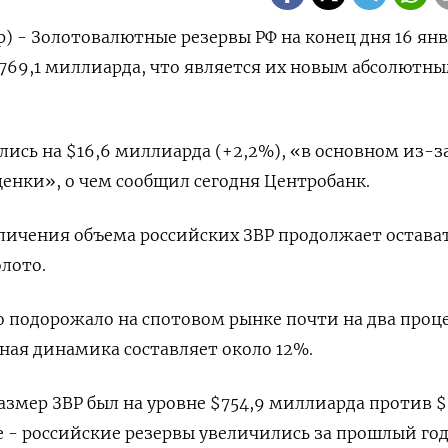
р) - Золотовалютные резервы РФ на конец дня 16 ян
$769,1 ⁠миллиарда, что является их новым абсолютн
ись на $16,6 миллиарда (+2,2%), «в основном из-⁠з
нки», ​о чем сообщил сегодня Центробанк.
личения объема российских ЗВР продолжает остава
олото.
 подорожало на ‌спотовом рынке почти на два процен
ная динамика составляет около ‌12%.
размер ​ЗВР был на уровне $754,9 миллиарда против $
 - российские резервы увеличились за ⁠прошлый го