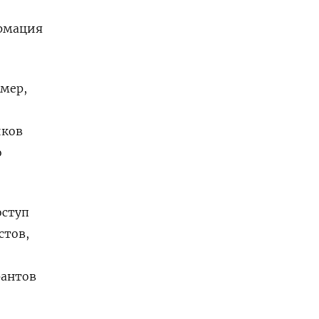
и
ормация
мер,
иков
о
оступ
стов,
рантов