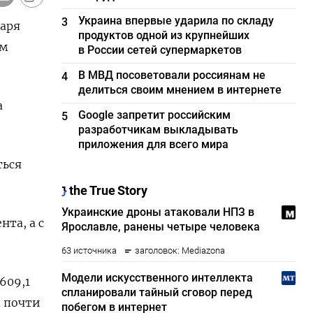
Украина впервые ударила по складу
3
варя
продуктов одной из крупнейших
ым
в России сетей супермаркетов
В МВД посоветовали россиянам не
4
делиться своим мнением в интернете
а
Google запретит российским
5
разработчикам выкладывать
приложения для всего мира
ться
та, а ‍с
609,1
д почти