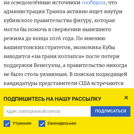
на осведомлённые источники
сообщала
, что
администрация Трампа активно ищет внутри
кубинского правительства фигуру, которая
могла бы помочь в свержении нынешнего
режима до конца 2026 года. По мнению
вашингтонских стратегов, экономика Кубы
находится «на грани коллапса» после потери
поддержки Венесуэлы, а правительство никогда
не было столь уязвимым. В поисках подходящей
кандидатуры представители США встречаются
с кубинскими эмигрантами в Майами
ПОДПИШИТЕСЬ НА НАШУ РАССЫЛКУ
и Вашингтоне. Однако конкретного плана
по смене власти на Кубе, как отмечало издание,
ПОДПИСАТЬСЯ
у Белого дома пока нет.
Утренняя
Еженедельная