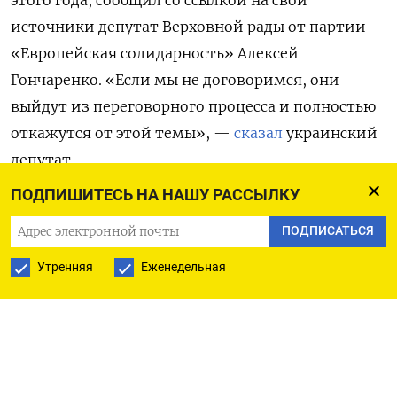
этого года, сообщил со ссылкой на свои
источники депутат Верховной рады от партии
«Европейская солидарность» Алексей
Гончаренко. «Если мы не договоримся, они
выйдут из переговорного процесса и полностью
откажутся от этой темы», —
сказал
украинский
депутат.
ПОДПИШИТЕСЬ НА НАШУ РАССЫЛКУ
По его словам, причина для установки такого
ПОДПИСАТЬСЯ
дедлайна — запланированные на 3 ноября
промежуточные выборы в Конгресс. Если Трамп
Утренняя
Еженедельная
подойдет к ним с неразрешенным конфликтом,
это станет поводом для критики республиканцев
со стороны демократов, пояснил Гончаренко. До
этого депутат первым
опубликовал
мирный план
США по Украине, который состоял из 28 пунктов,