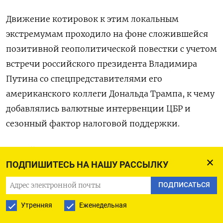
Движение котировок к этим локальным
экстремумам проходило на фоне сложившейся
позитивной геополитической повестки с учетом
встречи российского президента Владимира
‍Путина со спецпредставителями его
американского коллеги Дональда ‍Трампа, к чему
добавлялись валютные интервенции ЦБР и
сезонный фактор налоговой поддержки.
Российским экспортерам завтра проводить
ПОДПИШИТЕСЬ НА НАШУ РАССЫЛКУ
Единый налоговый платеж, к которому они во
второй половине календарного месяца обычно
ПОДПИСАТЬСЯ
продают ‍повышенные объемы валютной
Утренняя
Еженедельная
выручки.