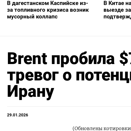
В дагестанском Каспийске из-
В Китае н
за топливного кризиса возник
выезде з
мусорный коллапс
подтверж
Brent пробила $
тревог о потен
Ирану
29.01.2026
(Обновлены котировки, 