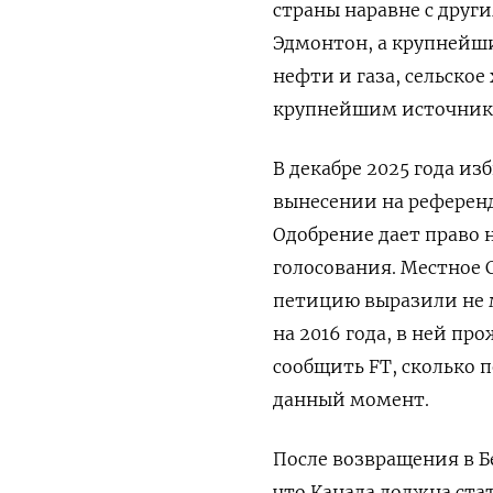
страны наравне с друг
Эдмонтон, а крупнейши
нефти и газа, сельское
крупнейшим источнико
В декабре 2025 года и
вынесении на референд
Одобрение дает право 
голосования. Местное 
петицию выразили не м
на 2016 года, в ней пр
сообщить FT, сколько 
данный момент.
После возвращения в Б
что Канада должна ст