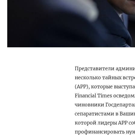
Представители админи
несколько тайных встр
(APP), которые выступ
Financial
Times
осведом
чиновники Госдепарта
сепаратистами в Вашин
которой лидеры APP
со
профинансировать нуж