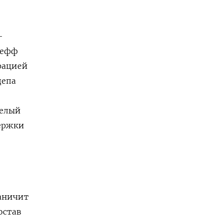
—
жефф
трацией
депа
Белый
держки
раничит
остав