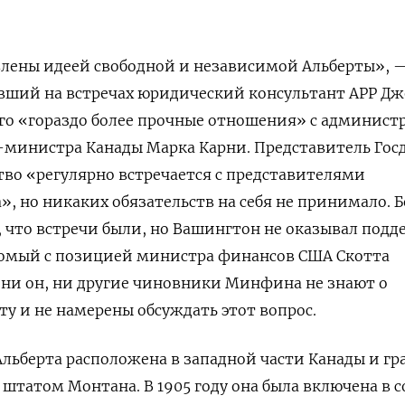
лены идеей свободной и независимой Альберты», 
вший на встречах юридический консультант АРР Д
 него «гораздо более прочные отношения» с админис
-министра Канады Марка Карни. Представитель Гос
ство «регулярно встречается с представителями
», но никаких обязательств на себя не принимало. 
 что встречи были, но Вашингтон не оказывал под
акомый с позицией министра финансов США Скотта
о ни он, ни другие чиновники Минфина не знают о
у и не намерены обсуждать этот вопрос.
льберта расположена в западной части Канады и г
 штатом Монтана. В 1905 году она была включена в с