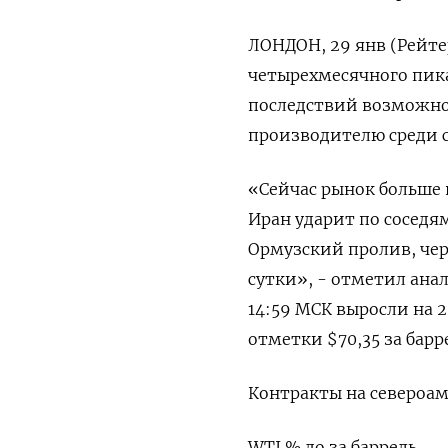
ЛОНДОН, 29 янв (Рейтер
четырехмесячного пика
последствий возможног
производителю среди 
«Сейчас рынок больше
Иран ударит по соседям
Ормузский пролив, чер
сутки», - отметил ана
14:59 МСК выросли на 2,
отметки $70,‍35 за бар
Контракты на североам
WTI % до за баррель