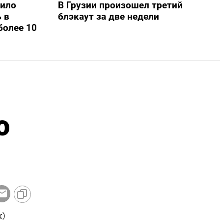
шило
В Грузии произошел третий
 в
блэкаут за две недели
более 10
о
х)