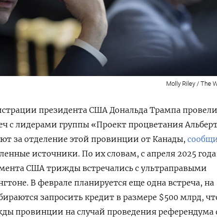
Molly Riley / The
страции президента США Дональда Трампа провел
еч с лидерами группы «Проект процветания Альбер
ают за отделение этой провинции от Канады,
сообщ
ленные источники. По их словам, с апреля 2025 года
мента США трижды встречались с ультраправыми
гтоне. В феврале планируется еще одна встреча, на
бираются запросить кредит в размере $500 млрд, ч
ды провинции на случай проведения референдума 