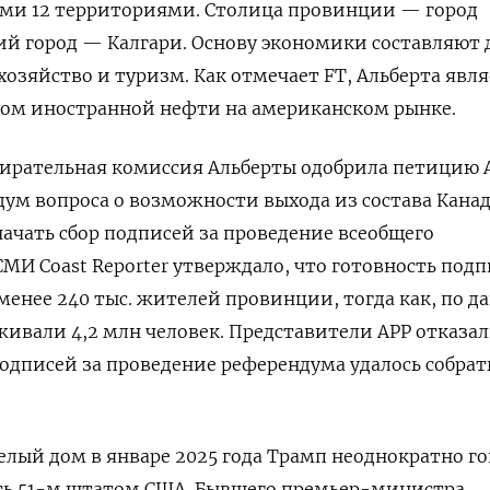
ими 12 территориями. Столица провинции — город
й город — Калгари. Основу экономики составляют 
 хозяйство и туризм. Как отмечает FT, Альберта явл
м иностранной нефти на американском рынке.
збирательная комиссия Альберты одобрила петицию 
ум вопроса о возможности выхода из состава Канад
начать сбор подписей за проведение всеобщего
СМИ Coast
Reporter
утверждало, что готовность подп
енее 240 тыс. жителей провинции, тогда как, по 
оживали 4,2 млн человек. Представители АРР отказа
подписей за проведение референдума удалось собрат
елый дом в январе 2025 года Трамп неоднократно го
ать 51-м штатом США. Бывшего премьер-министра