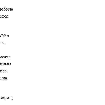
добыча
яется
APP о
ы.
исать
данным
лись
ь на
ворил,