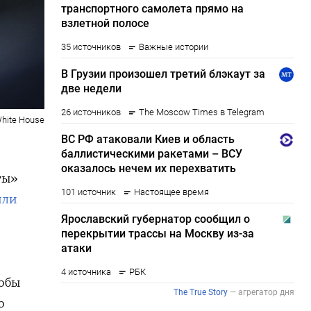
 White House
и
ты»
или
тобы
о