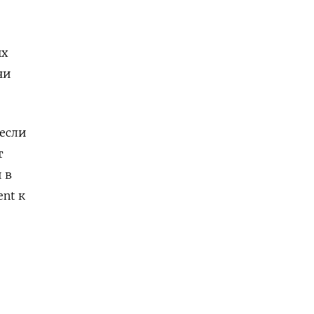
ых
чи
если
т
 в
nt к