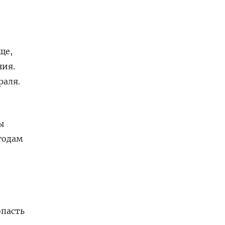
ще,
ния.
раля.
ы
годам
опасть