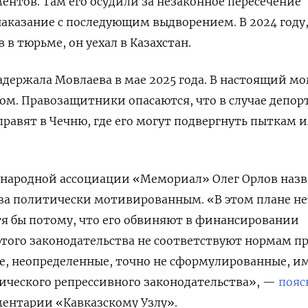
ментов. Там его осудили за незаконное пересечение
аказание с последующим выдворением. В 2024 году,
в тюрьме, он уехал в Казахстан.
держала Мовлаева в мае 2025 года. В настоящий м
том. Правозащитники опасаются, что в случае депо
правят в Чечню, где его могут подвергнуть пыткам 
ународной ассоциации «Мемориал»
Олег Орлов назв
ва политически мотивированным. «В этом плане не
я бы потому, что его обвиняют в финансировании
того законодательства не соответствуют нормам п
е, неопределенные, точно не сформулированные, и
ического репрессивного законодательства», —
пояс
ентарии «Кавказскому Узлу».