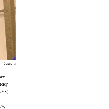
Соцсети
ого
чину
3 УК).
T»,