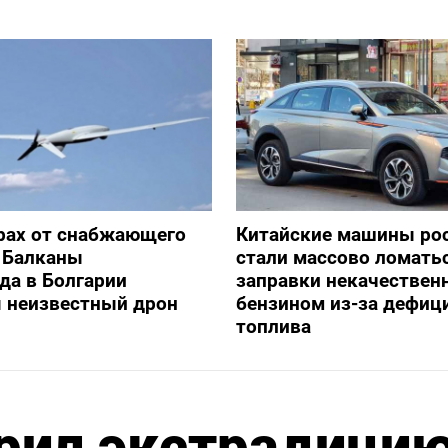
рах от снабжающего
Китайские машины ро
 Балканы
стали массово ломать
да в Болгарии
заправки некачестве
я неизвестный дрон
бензином из-за дефиц
топлива
брил экстрадици