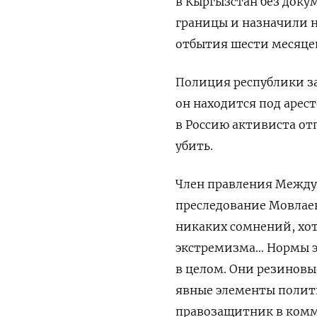
в Кыргызстан без доку
границы и назначили н
отбытия шести месяцев 
Полиция республики за
он находится под арес
в Россию активиста от
убить.
Член правления Межд
преследование Мовлае
никаких сомнений, хот
экстремизма… Нормы э
в целом. Они резиновы
явные элементы полит
правозащитник в комм