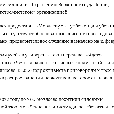
ми силовики. По решению Верховного суда Чечни,
кстремистской» организацией.
ался предоставить Мовлаеву статус беженца и убежи
еля отсутствуют обоснованные опасения преследова
но, предварительное слушание назначено на 11 фев
емя учебы в университете он передавал «Адат»
ых в Чечне людях, не согласных с политикой глав
адырова.
В 2020 году активиста приговорили к трем 
в распространении наркотиков, которое он назвал
2022 году по УДО Мовлаева похитили силовики
ной тюрьме в Чечне. Активисту удалось сбежать и п