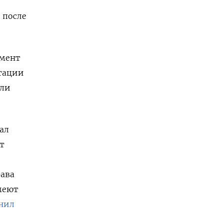
 после
омент
ртации
или
ал
т
рава
меют
нил