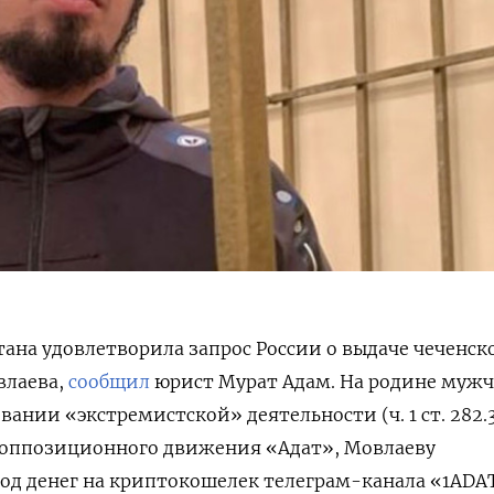
тана удовлетворила запрос России о выдаче чеченск
влаева,
сообщил
юрист Мурат Адам. На родине муж
вании «экстремистской» деятельности
(ч. 1 ст. 282.
 оппозиционного движения «Адат», Мовлаеву
д денег на криптокошелек телеграм-канала «1ADA