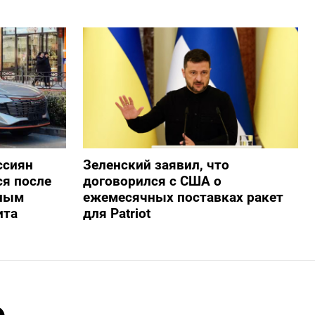
ссиян
Зеленский заявил, что
ся после
договорился с США о
нным
ежемесячных поставках ракет
ита
для Patriot
ю