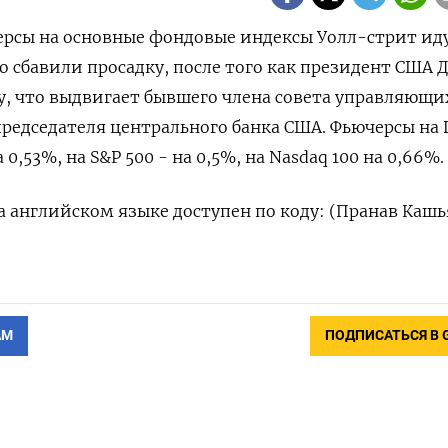
черсы на основные фондовые ⁠индексы Уолл-стрит ид
о ⁠сбавили ​просадку, после того ⁠как президент США 
у, ‌что выдвигает бывшего ‍члена совета управляющих
председателя центрального банка США. Фьючерсы на ⁠
 0,53%, на S&P 500 - на 0,5%, на Nasdaq ‍100 ‍на 0,66%.
а английском языке доступен по коду: (⁠Пранав Кашь
АМ
ПОДПИСАТЬСЯ В 