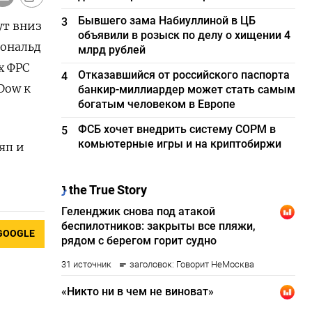
Бывшего зама Набиуллиной в ЦБ
3
ут вниз
объявили в розыск по делу о хищении 4
Дональд
млрд рублей
 ‌ФРС
Отказавшийся от российского паспорта
4
Dow к
банкир-миллиардер может стать самым
богатым человеком в Европе
ФСБ хочет внедрить систему СОРМ в
5
комьютерные игры и на криптобиржи
яп и
GOOGLE