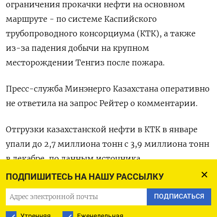
ограничения ⁠прокачки нефти на основном
маршруте - ​по системе Каспийского
трубопроводного ⁠консорциума (КТК), а также
из-за падения добычи на крупном
месторождении Тенгиз ⁠после пожара.
Пресс-служба Минэнерго Казахстана оперативно
не ответила на запрос ‌Рейтер о комментарии.
Отгрузки казахстанской нефти в КТК в январе
‍упали до 2,7 миллиона тонн с 3,‌9 миллиона тонн
в декабре, по данным источника.
ПОДПИШИТЕСЬ НА НАШУ РАССЫЛКУ
В декабре КТК ​ограничил перевалку нефти после
ПОДПИСАТЬСЯ
повреждения выносного причального
устройства ВПУ-2 вследствие атаки
Утренняя
Еженедельная