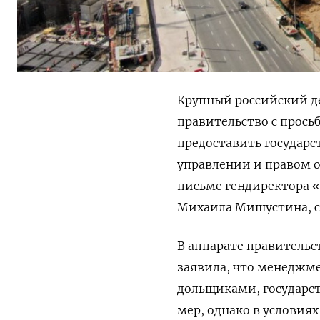
Крупный российский д
правительство с прось
предоставить государс
управлении и правом о
письме гендиректора 
Михаила Мишустина, с
В аппарате правительс
заявила, что менеджме
дольщиками, государс
мер, однако в условия