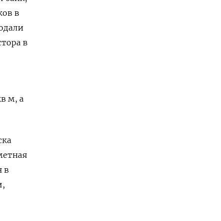
ков в
родали
тора в
в м, а
ска
метная
 в
и,