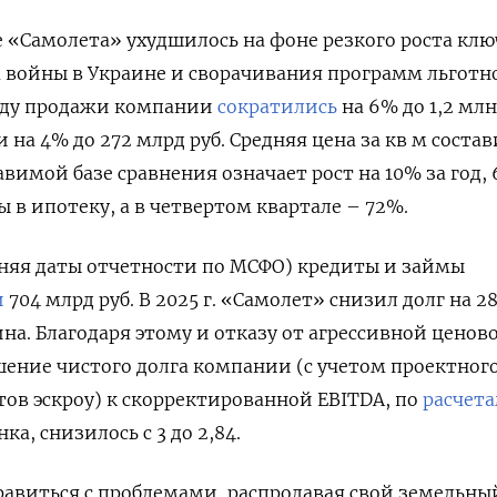
 «Самолета» ухудшилось на фоне резкого роста кл
а войны в Украине и сворачивания программ льготн
оду продажи компании
сократились
на 6% до 1,2 млн
а 4% до 272 млрд руб. Средняя цена за кв м состав
ставимой базе сравнения означает рост на 10% за год,
 в ипотеку, а в четвертом квартале – 72%.
няя даты отчетности по МСФО) кредиты и займы
и
704 млрд руб. В 2025 г. «Самолет» снизил долг на 2
на. Благодаря этому и отказу от агрессивной ценов
шение чистого долга компании (с учетом проектног
ов эскроу) к скорректированной EBITDA, по
расчет
а, снизилось с 3 до 2,84.
авиться с проблемами, распродавая свой земельный