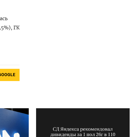
ась
5%), ГК
GOOGLE