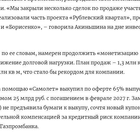
и. «Мы закрыли несколько сделок по продаже участ
реализовали часть проекта «Рублевский квартал», п
 «Борисенко», – говорила Акиньшина на дне инвес
, по ее словам, намерен продолжить «монетизацию
ижение долговой нагрузки. План продаж – 1,3 млн к
млн кв м, что стало бы рекордом для компании.
а помощью «Самолет» выкупил по оферте 65% выпу
ом 25 млрд руб. с погашением в феврале 2027 г. За
) не предъявила бумаги к выкупу, сочтя новый купон
тельной компенсацией за кредитный риск компани
Газпромбанка.