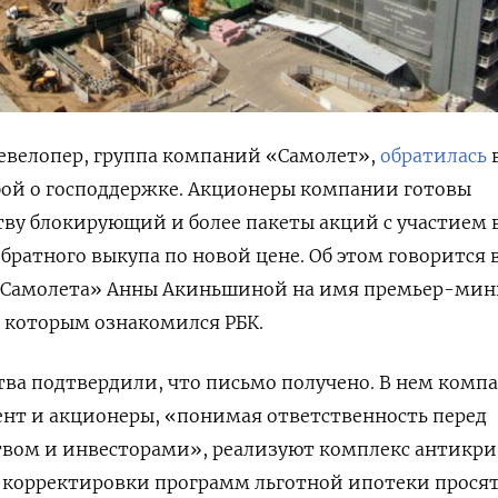
евелопер, группа компаний «Самолет»,
обратилась
бой о господдержке. Акционеры компании готовы
тву блокирующий и более пакеты акций с участием 
братного выкупа по новой цене. Об этом говорится 
«Самолета» Анны Акиньшиной на имя премьер-мин
 которым ознакомился РБК.
тва подтвердили, что письмо получено. В нем комп
нт и акционеры, «понимая ответственность перед
твом и инвесторами», реализуют комплекс антикр
х корректировки программ льготной ипотеки прося