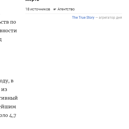
в
ьств по
овности
д
оду, в
 из
ативный
нейшим
оло 4,7