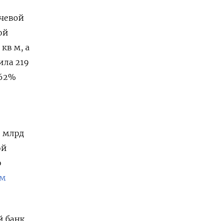
ючевой
ой
 кв м, а
ила 219
 62%
8 млрд
ой
о
ам
 банк,