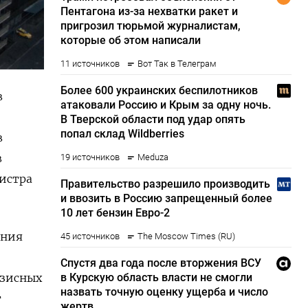
в
в
в
истра
ания
изисных
т