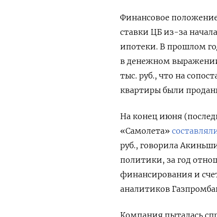
Финансовое положение
ставки ЦБ из-за начал
ипотеки. В прошлом г
в денежном выражении н
тыс. руб., что на сопо
квартиры были проданы
На конец июня (послед
«Самолета»
составлял
руб., говорила Акиньши
политики, за год отно
финансирования и счет
аналитиков Газпромбанк
Компания пыталась спр