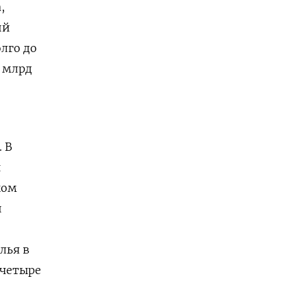
,
ий
лго до
 млрд
 В
н
ком
й
лья в
 четыре