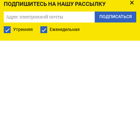
ПОДПИШИТЕСЬ НА НАШУ РАССЫЛКУ
Трехдневный визит в Саудовскую Аравию, Катар
и ОАЭ является частью стратегии Германии по
ПОДПИСАТЬСЯ
диверсификации импорта энергоресурсов и
Утренняя
Еженедельная
поиску новых рынков для своего промышленного
экспорта,
рассказали
Bloomberg немецкие
чиновники. До начала войны в Украине главным
поставщиком газа в Германию была Россия.
Сейчас из общего газового импорта на СПГ
приходится 13%, из которых почти весь объем,
94%, поступает из США.
Но политика Дональда Трампа заставила
Евросоюз начать поиски альтернатив теперь уже
американским энергоресурсам. «Высокая
зависимость от них стала проблемой в свете