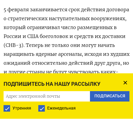
5 февраля заканчивается срок действия договора
о стратегических наступательных вооружениях,
который ограничивал число размещенных в
России и США боеголовок и средств их доставки
(СНВ-3). Теперь не только они могут начать
наращивать ядерные арсеналы, исходя из худших
ожиданий относительно действий друг друга, но
и другие страны не будут чувствовать каких-
либо ограничений.
ПОДПИШИТЕСЬ НА НАШУ РАССЫЛКУ
ПОДПИСАТЬСЯ
Без СНВ-3, который вступил в силу в 2011 году и
был продлен на пять лет в 2021-м, Москва и
Утренняя
Еженедельная
Вашингтон впервые со времен холодной войны
останутся без механизма регулирования запасов
ядерных вооружений. «Мир точно не станет