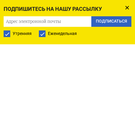
стала крупнейшим индийским импортером
ПОДПИШИТЕСЬ НА НАШУ РАССЫЛКУ
российской нефти, обеспечивая по состоянию
на конец 2025 года примерно половину
ПОДПИСАТЬСЯ
закупаемых из РФ объемов. В декабре 2024-го
Утренняя
Еженедельная
компания подписала 25-летний контракт
с «Роснефтью» на поставку до 500 000 баррелей
нефти в сутки. Однако после введения
Вашингтоном в конце октября прошлого года
санкций против «Лукойла» и «Роснефти»
в Reliance
заявили, что больше не будут покупать
российское сырье.
Новые возможности для диверсификации
закупок у индийских компаний появились после
того, как США захватили экс-главу Венесэулы