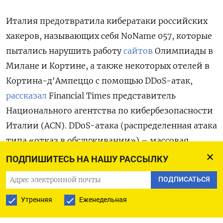
Италия предотвратила кибератаки российских
хакеров, называющих себя NoName 057, которые
пытались нарушить работу
сайтов
Олимпиады в
Милане и Кортине, а также некоторых отелей в
Кортина-д'Ампеццо с помощью DDoS-атак,
рассказал
Financial Times представитель
Национального агентства по кибербезопасности
Италии (ACN). DDoS-атака (распределенная атака
типа «отказ в обслуживании») – массовая
отправка запросов на сервер с целью перегрузить
ПОДПИШИТЕСЬ НА НАШУ РАССЫЛКУ
его, сделав сайт недоступным для обычных
ПОДПИСАТЬСЯ
пользователей.
Утренняя
Еженедельная
Находящийся в США министр иностранных дел