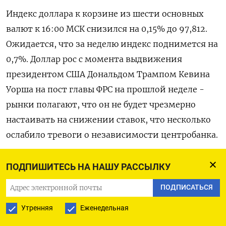
Индекс доллара к корзине из шести основных
‍валют к 16:00 МСК снизился на 0,15% до 97,812​.
Ожидается, что за неделю индекс поднимется ‌на
0,7%. Доллар рос с момента выдвижения
президентом США Дональдом Трампом Кевина
Уорша на пост главы ФРС на ​прошлой неделе -
рынки полагают, что он не будет чрезмерно
настаивать на снижении ставок, что несколько
ослабило тревоги о независимости центробанка.
Японская иена в паре с долларом была
ПОДПИШИТЕСЬ НА НАШУ РАССЫЛКУ
малоподвижна, удерживаясь на уровне 157,07, ⁠в
ПОДПИСАТЬСЯ
преддверии досрочных выборов, победу на
которых прочат блоку премьер-‍министра Санаэ
Утренняя
Еженедельная
Такаити.