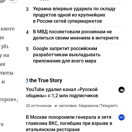
Украина впервые ударила по складу
3
продуктов одной из крупнейших
в России сетей супермаркетов
льного
В МВД посоветовали россиянам не
4
на
делиться своим мнением в интернете
381.
Google запретит российским
5
разработчикам выкладывать
 ‍на
приложения для всего мира
ая
алюты
⁠и
торов»,
та