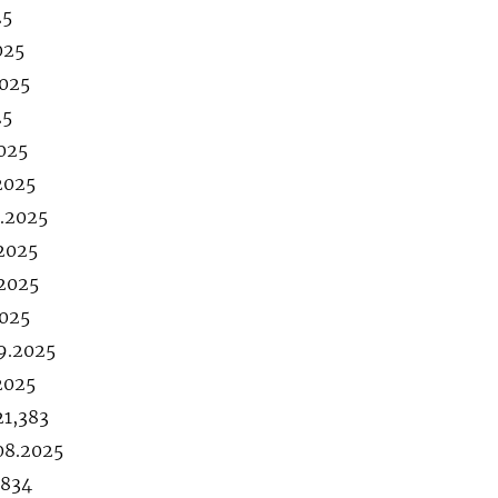
25
025
2025
25
2025
2025
9.2025
.2025
.2025
2025
9.2025
2025
21,383
08.2025
,834