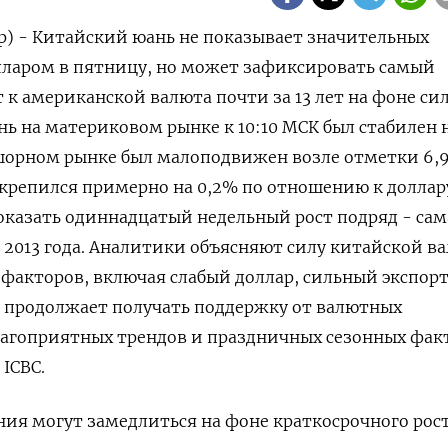
р) - Китайский юань не показывает значительных
лларом в пятницу, но ⁠может зафиксировать самый
к американской валюта почти за 13 лет на фоне си
ь на материковом ⁠рынке к 10:​10 МСК был стабилен ⁠
фшорном рынке был малоподвижен ⁠возле отметки 6,9
крепился примерно ‌на 0,2% по отношению к доллару
оказать ‌одиннадцатый недельный рост подряд - сам
ла 2013 года. Аналитики объясняют силу китайской в
акторов, включая слабый доллар, сильный экспорт 
 ‍продолжает получать поддержку от валютных
благоприятных трендов и праздничных сезонных фак
ICBC.
ия могут замедлиться на фоне краткосрочного рос