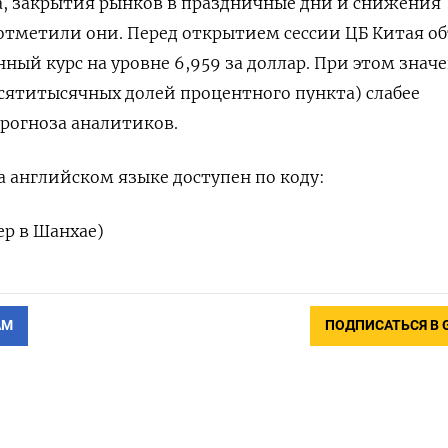
а, закрытия рынков в праздничные дни и снижения
отметили они. Перед открытием сессии ЦБ ‍Китая о
ный курс на уровне 6,959 за доллар. При этом знач
(десятитысячных долей процентного пункта) слабее
рогноза аналитиков.
 английском ⁠языке доступен по коду:
ер в Шанхае)
АМ
ПОДПИСАТЬСЯ В 