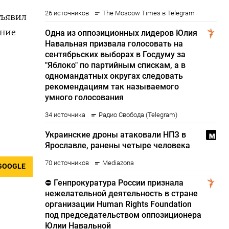
бъявил
ение
GOOGLE