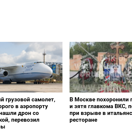
й грузовой самолет,
В Москве похоронили 
орого в аэропорту
и зятя главкома ВКС, 
нашли дрон со
при взрыве в итальян
ой, перевозил
ресторане
сы