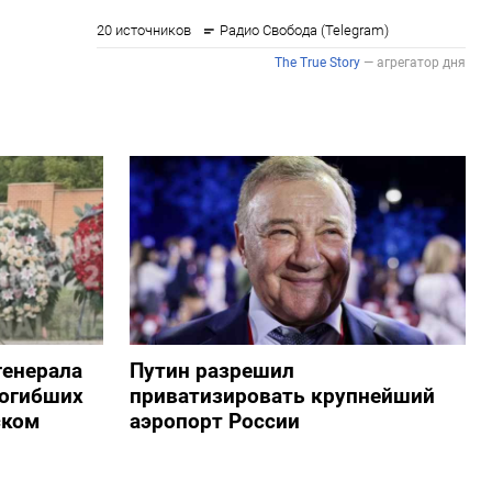
генерала
Путин разрешил
погибших
приватизировать крупнейший
ском
аэропорт России