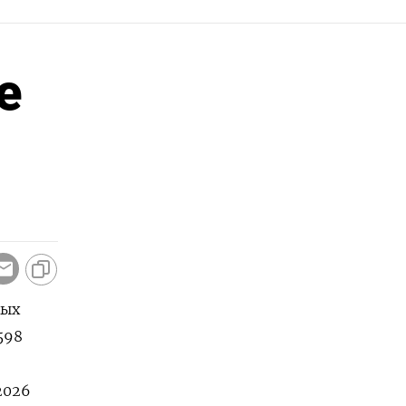
е
ных
,598
.2026