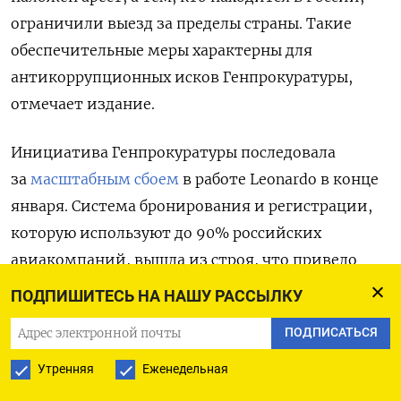
ограничили выезд за пределы страны. Такие
обеспечительные меры характерны для
антикоррупционных исков Генпрокуратуры,
отмечает издание.
Инициатива Генпрокуратуры последовала
за
масштабным сбоем
в работе Leonardo в конце
января. Система бронирования и регистрации,
которую используют до 90% российских
авиакомпаний, вышла из строя, что привело
к остановке онлайн-продаж билетов
ПОДПИШИТЕСЬ НА НАШУ РАССЫЛКУ
и электронной регистрации. «Аэрофлот» и его
ПОДПИСАТЬСЯ
«дочка» «Победа» были вынуждены перенести
и отменить ряд рейсов, а другие перевозчики,
Утренняя
Еженедельная
включая «Уральские авиалинии» и Azur Air,