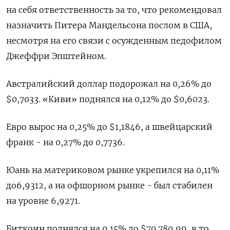
на себя ответственность за то, что рекомендовал
назначить Питера Мандельсона послом в США,
несмотря на его связи с осужденным педофилом
Джеффри Эпштейном.
Австралийский доллар подорожал на 0,26% до
$0,7033​. «Киви» поднялся на 0,12% до $0,‍6023​.
Евро вырос на 0,‍25% до $1,1846​, а швейцарский
франк - на 0,27% до 0,7736​.
Юань на материковом рынке укрепился на 0,‍11%
до​ 6,9312​, а на офшорном рынке - был стабилен
на уровне 6,9271.
Биткоин поднялся на 0,15% до $70.780,99, в то