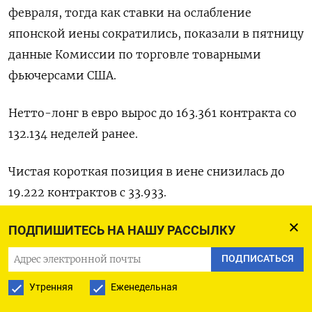
февраля, тогда как ставки на ослабление
⁠японской иены ​сократились, показали ⁠в пятницу
данные Комиссии по ⁠торговле товарными
фьючерсами США.
Нетто-лонг ‌в евро вырос ‍до 163.361 ‌контракта со
132.134 неделей ​ранее.
Чистая короткая позиция в иене снизилась до
⁠19.222 контрактов ‍с 33.933.
Нетто-шорт ‌по британскому фунту сократился
ПОДПИШИТЕСЬ НА НАШУ РАССЫЛКУ
до 13.911 контрактов, а ставки против
ПОДПИСАТЬСЯ
швейцарского франка - до 40.717.
Утренняя
Еженедельная
Чистая ‍длинная позиция ‍в биткоине выросла до