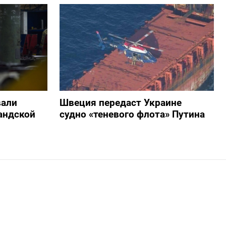
вали
Швеция передаст Украине
андской
судно «теневого флота» Путина