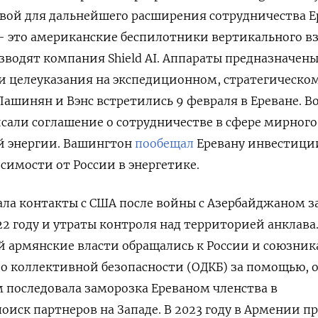
вой для дальнейшего расширения сотрудничества Е
 это американские беспилотники вертикального вз
зводят компания Shield
AI. Аппараты предназначены
и целеуказания на экспедиционном, стратегическо
Пашинян и Вэнс встретились 9 февраля в Ереване. В
сали соглашение о сотрудничестве в сфере мирного
й энергии. Вашингтон
пообещал
Еревану инвестиции
симости от России в энергетике.
ла контакты с США после войны с Азербайджаном з
22 году и утраты контроля над территорией анклава.
 армянские власти обращались к России и союзник
о коллективной безопасности (ОДКБ) за помощью, 
им последовала заморозка Ереваном членства в
поиск партнеров на Западе. В 2023 году в Армении 