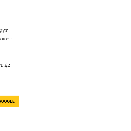
рут
вяжет
т 42
GOOGLE