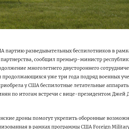
ША партию разведывательных беспилотников в рамк
о партнерства, сообщил премьер-министр республи
одолжение многолетнего двустороннего сотрудниче
и продолжающихся уже три года подряд военных уч
 приобрела у США беспилотные летательные аппарат
нян по итогам встречи с вице-президентом Джей 
канские дроны помогут укрепить оборонные возмож
ализованная в рамках программы США Foreign
Militar