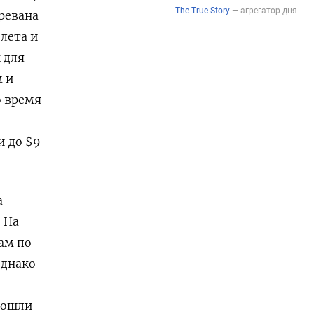
ревана
лета и
 для
м и
о время
 до $9
а
 На
ам по
однако
прошли