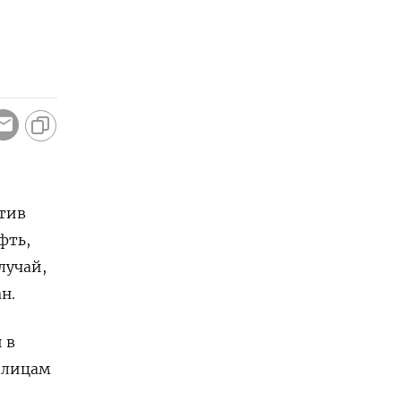
отив
фть,
лучай,
н.
 в
излицам