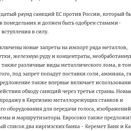
дцатый раунд санкций ЕС против России, который б
 в понедельник и должен быть одобрен станами-
 вступления в силу.
включены новые запреты на импорт ряда металлов,
утки, железную руду и концентраты, необработанну
а также ‌различные виды металлического лома, в то
го, под запрет попадут ​поставки соли, аммиака, г
редложение также впервые включает использовани
йствия обходу санкций через третьи страны. Новы
 продажу в ⁠Киргизию металлорежущих станков и
 оборудования для ‍передачи голоса, изображений
одемы и маршрутизаторы. Евросоюз также предложи
ый список два киргизских банка - Керемет Банк и К