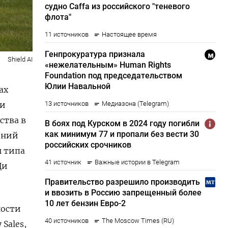
Shield AI
ах
ки
ства в
ений
ы типа
Ди
ности
y
Sales,