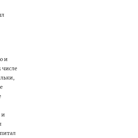
ыл
ю и
м числе
альки,
е
е
 и
л
апитал