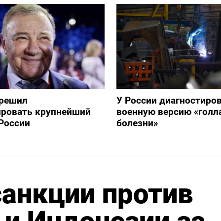
зрешил
У России диагностиро
ировать крупнейший
военную версию «голл
России
болезни»
анкции против